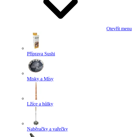
Otevřít menu
Příprava Sushi
Misky a Mísy
Lžíce a hůlky
Naběračky a vařečky