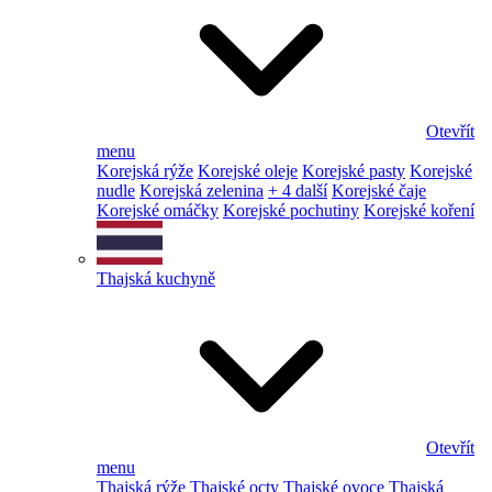
Otevřít
menu
Korejská rýže
Korejské oleje
Korejské pasty
Korejské
nudle
Korejská zelenina
+ 4 další
Korejské čaje
Korejské omáčky
Korejské pochutiny
Korejské koření
Thajská kuchyně
Otevřít
menu
Thajská rýže
Thajské octy
Thajské ovoce
Thajská