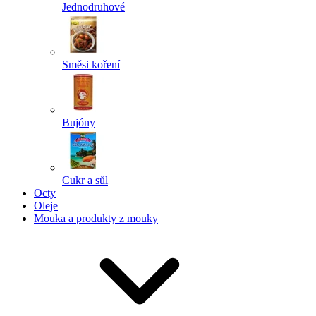
Jednodruhové
Směsi koření
Bujóny
Cukr a sůl
Octy
Oleje
Mouka a produkty z mouky