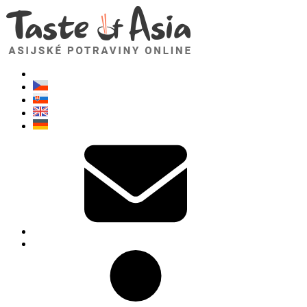
TasteOfAsia.cz
Neváhejte se zeptat. Jsem tady pro vás!