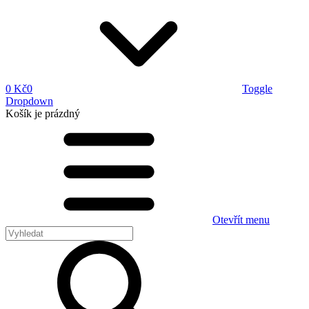
0 Kč
0
Toggle
Dropdown
Košík
je prázdný
Otevřít menu