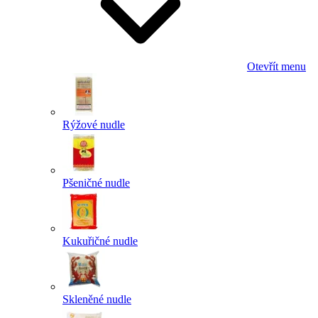
Otevřít menu
Rýžové nudle
Pšeničné nudle
Kukuřičné nudle
Skleněné nudle