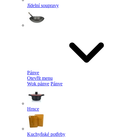
Jídelní soupravy
Pánve
Otevřít menu
Wok pánve
Pánve
Hrnce
Kuchyňské potřeby