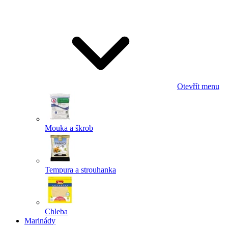
Odeslat
Powered by chaterimo
Otevřít menu
Mouka a škrob
Tempura a strouhanka
Chleba
Marinády