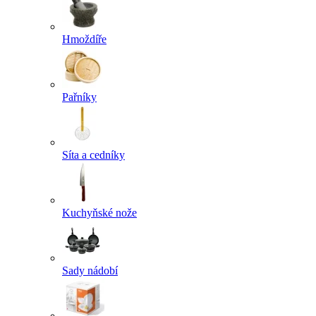
Hmoždíře
Pařníky
Síta a cedníky
Kuchyňské nože
Sady nádobí