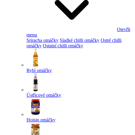
Otevřít
menu
Sriracha omáčky
Sladké chilli omáčky
Ostré chilli
omáčky
Ostatní chilli omáčky
Rybí omáčky
Ústřicové omáčky
Hoisin omáčky