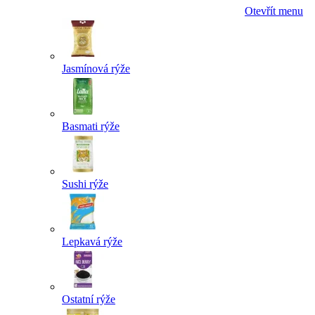
Otevřít menu
Jasmínová rýže
Basmati rýže
Sushi rýže
Lepkavá rýže
Ostatní rýže