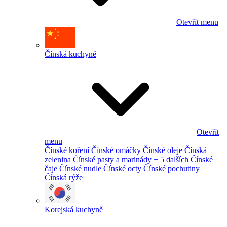
Otevřít menu
Čínská kuchyně
Otevřít
menu
Čínské koření
Čínské omáčky
Čínské oleje
Čínská
zelenina
Čínské pasty a marinády
+ 5 dalších
Čínské
čaje
Čínské nudle
Čínské octy
Čínské pochutiny
Čínská rýže
Korejská kuchyně