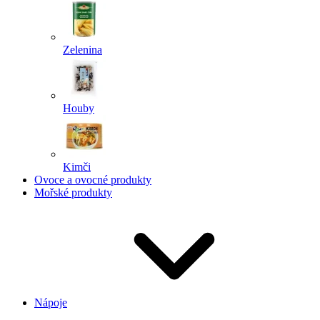
Zelenina
Houby
Kimči
Ovoce a ovocné produkty
Mořské produkty
Nápoje