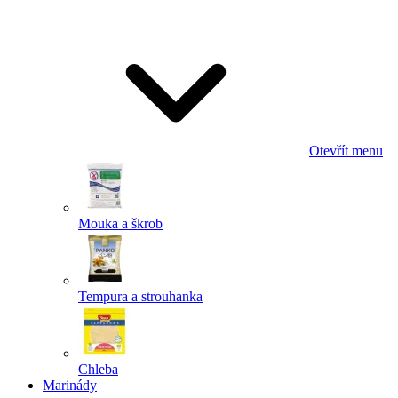
Odeslat
Powered by chaterimo
Otevřít menu
Mouka a škrob
Tempura a strouhanka
Chleba
Marinády