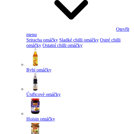
Otevřít
menu
Sriracha omáčky
Sladké chilli omáčky
Ostré chilli
omáčky
Ostatní chilli omáčky
Rybí omáčky
Ústřicové omáčky
Hoisin omáčky