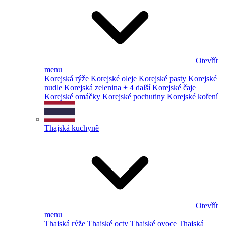
Otevřít
menu
Korejská rýže
Korejské oleje
Korejské pasty
Korejské
nudle
Korejská zelenina
+ 4 další
Korejské čaje
Korejské omáčky
Korejské pochutiny
Korejské koření
Thajská kuchyně
Otevřít
menu
Thajská rýže
Thajské octy
Thajské ovoce
Thajská