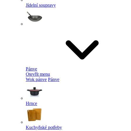
Jídelní soupravy
Pánve
Otevřít menu
Wok pánve
Pánve
Hrnce
Kuchyňské potřeby