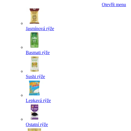
Otevřít menu
Jasmínová rýže
Basmati rýže
Sushi rýže
Lepkavá rýže
Ostatní rýže