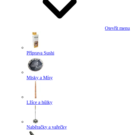
Otevřít menu
Příprava Sushi
Misky a Mísy
Lžíce a hůlky
Naběračky a vařečky