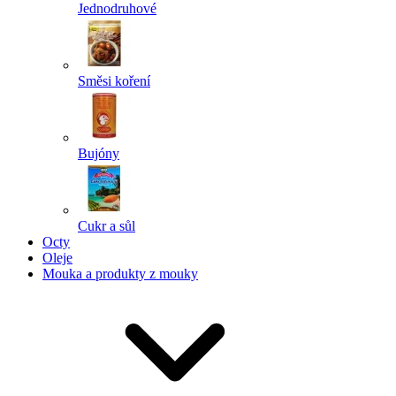
Jednodruhové
Směsi koření
Bujóny
Cukr a sůl
Octy
Oleje
Mouka a produkty z mouky