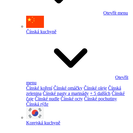
Otevřít menu
Čínská kuchyně
Otevřít
menu
Čínské koření
Čínské omáčky
Čínské oleje
Čínská
zelenina
Čínské pasty a marinády
+ 5 dalších
Čínské
čaje
Čínské nudle
Čínské octy
Čínské pochutiny
Čínská rýže
Korejská kuchyně