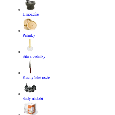
Hmoždíře
Pařníky
Síta a cedníky
Kuchyňské nože
Sady nádobí