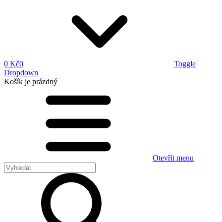
0 Kč
0
Toggle
Dropdown
Košík
je prázdný
Otevřít menu