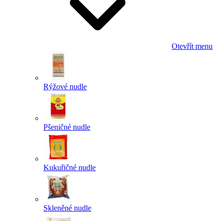
Otevřít menu
Rýžové nudle
Pšeničné nudle
Kukuřičné nudle
Skleněné nudle