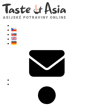
TasteOfAsia.cz
Neváhejte se zeptat. Jsem tady pro vás!