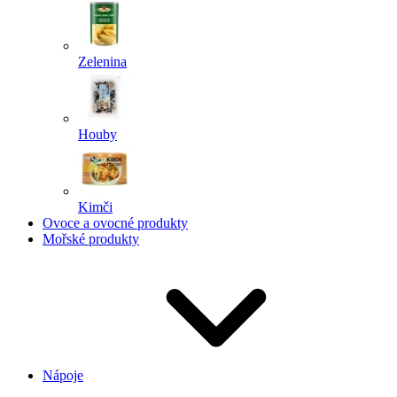
Zelenina
Houby
Kimči
Ovoce a ovocné produkty
Mořské produkty
Nápoje