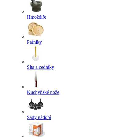
Hmoždíře
Pařníky
Síta a cedníky
Kuchyňské nože
Sady nádobí