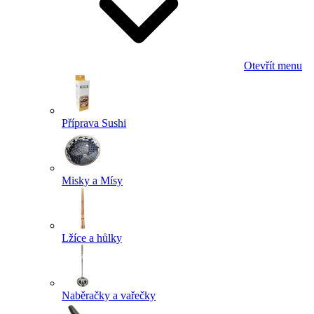
Otevřít menu
Příprava Sushi
Misky a Mísy
Lžíce a hůlky
Naběračky a vařečky