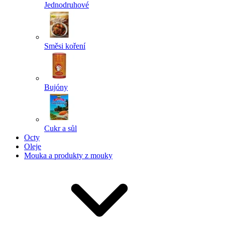
Jednodruhové
Směsi koření
Bujóny
Cukr a sůl
Octy
Oleje
Mouka a produkty z mouky