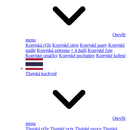
Otevřít
menu
Korejská rýže
Korejské oleje
Korejské pasty
Korejské
nudle
Korejská zelenina
+ 4 další
Korejské čaje
Korejské omáčky
Korejské pochutiny
Korejské koření
Thajská kuchyně
Otevřít
menu
Thajská rýže
Thajské octy
Thajské ovoce
Thajská