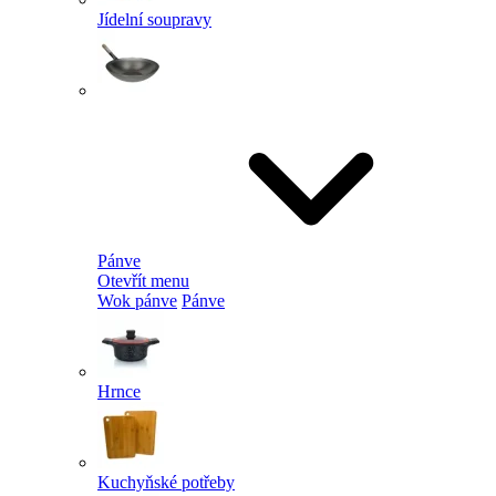
Jídelní soupravy
Pánve
Otevřít menu
Wok pánve
Pánve
Hrnce
Kuchyňské potřeby