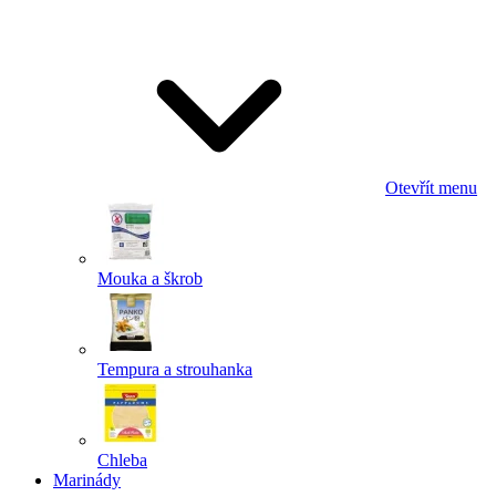
Odeslat
Powered by chaterimo
Otevřít menu
Mouka a škrob
Tempura a strouhanka
Chleba
Marinády