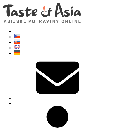
TasteOfAsia.cz
Neváhejte se zeptat. Jsem tady pro vás!