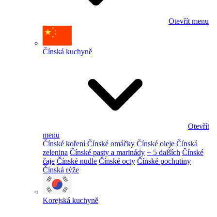
Otevřít menu
Čínská kuchyně
Otevřít
menu
Čínské koření
Čínské omáčky
Čínské oleje
Čínská
zelenina
Čínské pasty a marinády
+ 5 dalších
Čínské
čaje
Čínské nudle
Čínské octy
Čínské pochutiny
Čínská rýže
Korejská kuchyně