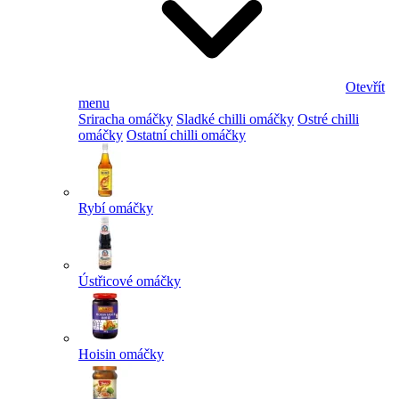
Otevřít
menu
Sriracha omáčky
Sladké chilli omáčky
Ostré chilli
omáčky
Ostatní chilli omáčky
Rybí omáčky
Ústřicové omáčky
Hoisin omáčky