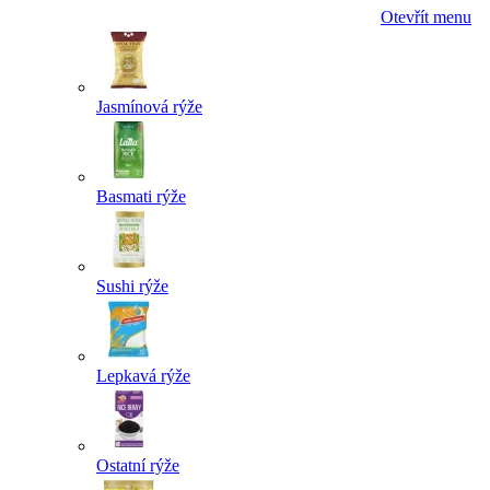
Otevřít menu
Jasmínová rýže
Basmati rýže
Sushi rýže
Lepkavá rýže
Ostatní rýže