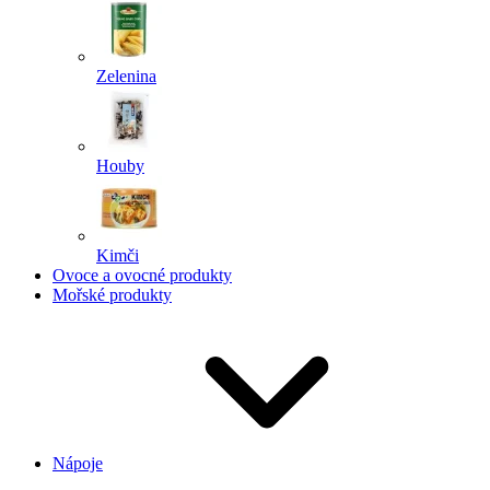
Zelenina
Houby
Kimči
Ovoce a ovocné produkty
Mořské produkty
Nápoje