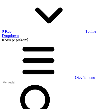
0 Kč
0
Toggle
Dropdown
Košík
je prázdný
Otevřít menu