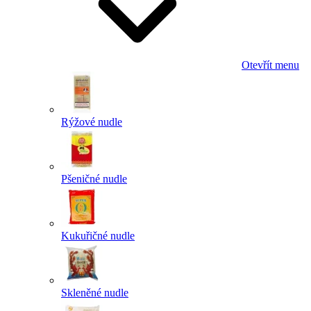
Otevřít menu
Rýžové nudle
Pšeničné nudle
Kukuřičné nudle
Skleněné nudle