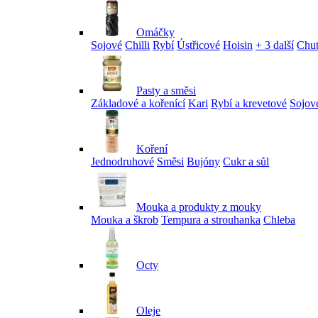
Omáčky
Sojové
Chilli
Rybí
Ústřicové
Hoisin
+ 3 další
Chu
Pasty a směsi
Základové a kořenící
Kari
Rybí a krevetové
Sojov
Koření
Jednodruhové
Směsi
Bujóny
Cukr a sůl
Mouka a produkty z mouky
Mouka a škrob
Tempura a strouhanka
Chleba
Octy
Oleje