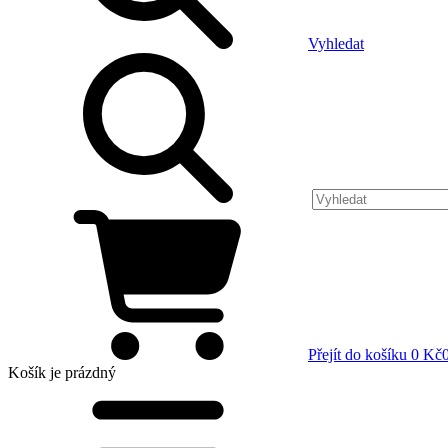
Vyhledat
Přejít do košíku
0 Kč
Košík
je prázdný