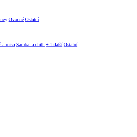
tney
Ovocné
Ostatní
é a miso
Sambal a chilli
+ 1 další
Ostatní