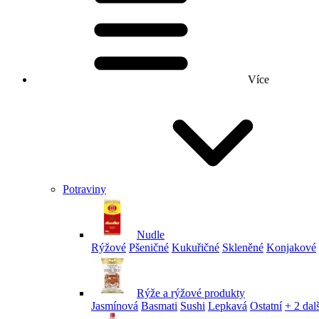
Více
Potraviny
Nudle
Rýžové
Pšeničné
Kukuřičné
Skleněné
Konjakové
Rýže a rýžové produkty
Jasmínová
Basmati
Sushi
Lepkavá
Ostatní
+ 2 dalš