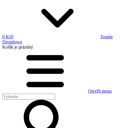
0 Kč
0
Toggle
Dropdown
Košík
je prázdný
Otevřít menu