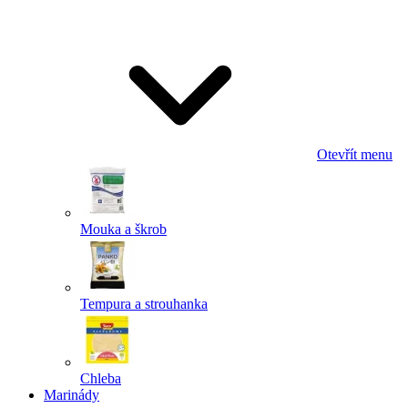
Odeslat
Powered by chaterimo
Otevřít menu
Mouka a škrob
Tempura a strouhanka
Chleba
Marinády