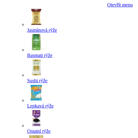
Otevřít menu
Jasmínová rýže
Basmati rýže
Sushi rýže
Lepkavá rýže
Ostatní rýže