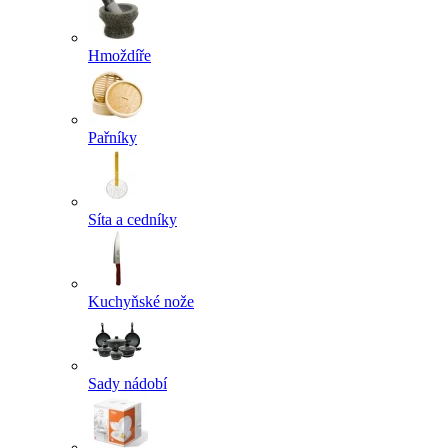
Hmoždíře
Pařníky
Síta a cedníky
Kuchyňské nože
Sady nádobí