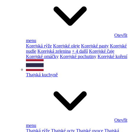
Otevřít
menu
Korejská rýže
Korejské oleje
Korejské pasty
Korejské
nudle
Korejská zelenina
+ 4 další
Korejské čaje
Korejské omáčky
Korejské pochutiny
Korejské koření
Thajská kuchyně
Otevřít
menu
Thajská rýže
Thajské octy
Thajské ovoce
Thajská