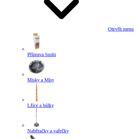
Otevřít menu
Příprava Sushi
Misky a Mísy
Lžíce a hůlky
Naběračky a vařečky