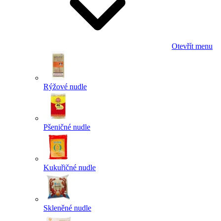
Otevřít menu
Rýžové nudle
Pšeničné nudle
Kukuřičné nudle
Skleněné nudle