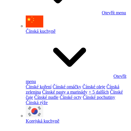
Otevřít menu
Čínská kuchyně
Otevřít
menu
Čínské koření
Čínské omáčky
Čínské oleje
Čínská
zelenina
Čínské pasty a marinády
+ 5 dalších
Čínské
čaje
Čínské nudle
Čínské octy
Čínské pochutiny
Čínská rýže
Korejská kuchyně