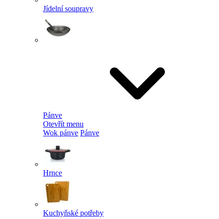
Jídelní soupravy
Pánve
Otevřít menu
Wok pánve
Pánve
Hrnce
Kuchyňské potřeby