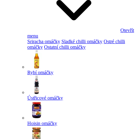
Otevřít
menu
Sriracha omáčky
Sladké chilli omáčky
Ostré chilli
omáčky
Ostatní chilli omáčky
Rybí omáčky
Ústřicové omáčky
Hoisin omáčky