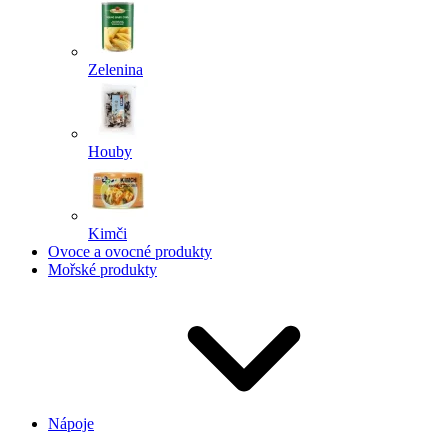
Zelenina
Houby
Kimči
Ovoce a ovocné produkty
Mořské produkty
Nápoje