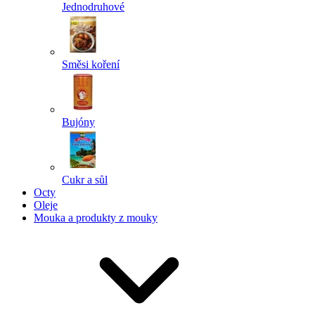
Jednodruhové
Směsi koření
Bujóny
Cukr a sůl
Octy
Oleje
Mouka a produkty z mouky