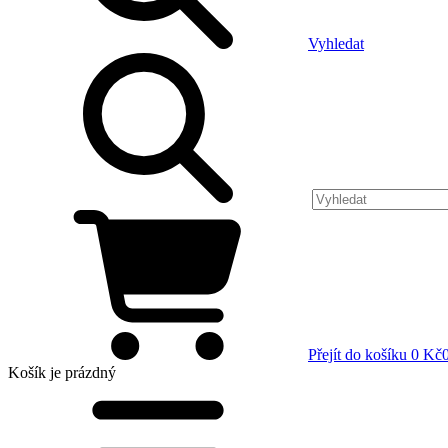
Vyhledat
Přejít do košíku
0 Kč
Košík
je prázdný