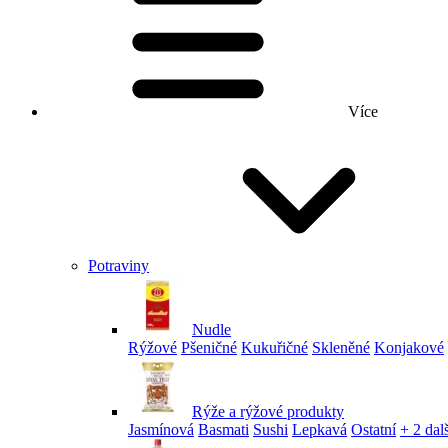
Více
Potraviny
Nudle
Rýžové
Pšeničné
Kukuřičné
Skleněné
Konjakové
Rýže a rýžové produkty
Jasmínová
Basmati
Sushi
Lepkavá
Ostatní
+ 2 dalš