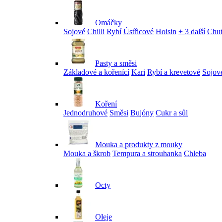
Omáčky
Sojové
Chilli
Rybí
Ústřicové
Hoisin
+ 3 další
Chu
Pasty a směsi
Základové a kořenící
Kari
Rybí a krevetové
Sojov
Koření
Jednodruhové
Směsi
Bujóny
Cukr a sůl
Mouka a produkty z mouky
Mouka a škrob
Tempura a strouhanka
Chleba
Octy
Oleje