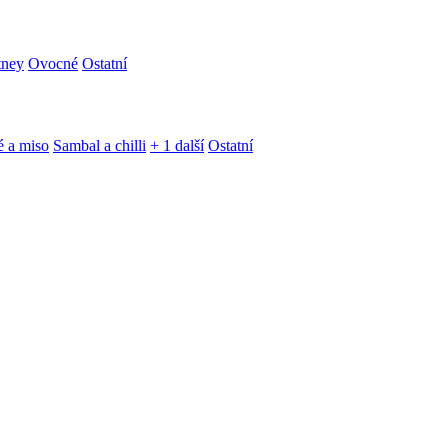
tney
Ovocné
Ostatní
é a miso
Sambal a chilli
+ 1 další
Ostatní