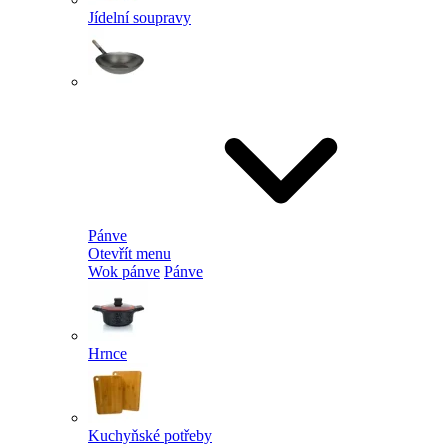
Jídelní soupravy
Pánve
Otevřít menu
Wok pánve
Pánve
Hrnce
Kuchyňské potřeby