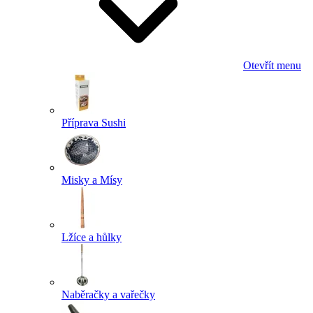
Otevřít menu
Příprava Sushi
Misky a Mísy
Lžíce a hůlky
Naběračky a vařečky