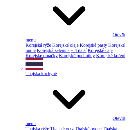
Otevřít
menu
Korejská rýže
Korejské oleje
Korejské pasty
Korejské
nudle
Korejská zelenina
+ 4 další
Korejské čaje
Korejské omáčky
Korejské pochutiny
Korejské koření
Thajská kuchyně
Otevřít
menu
Thajská rýže
Thajské octy
Thajské ovoce
Thajská