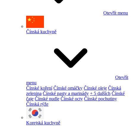
Otevřít menu
Čínská kuchyně
Otevřít
menu
Čínské koření
Čínské omáčky
Čínské oleje
Čínská
zelenina
Čínské pasty a marinády
+ 5 dalších
Čínské
čaje
Čínské nudle
Čínské octy
Čínské pochutiny
Čínská rýže
Korejská kuchyně