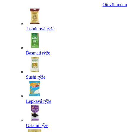
Otevřít menu
Jasmínová rýže
Basmati rýže
Sushi rýže
Lepkavá rýže
Ostatní rýže