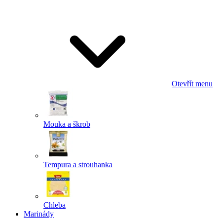
Odeslat
Powered by chaterimo
Otevřít menu
Mouka a škrob
Tempura a strouhanka
Chleba
Marinády