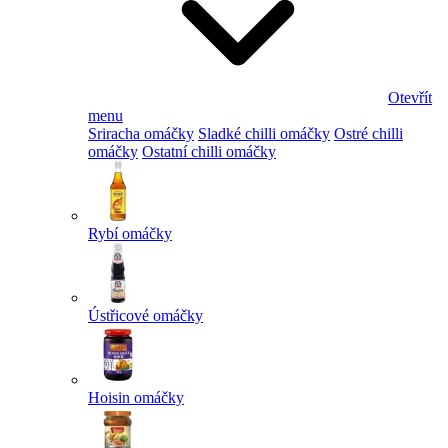
Otevřít
menu
Sriracha omáčky
Sladké chilli omáčky
Ostré chilli
omáčky
Ostatní chilli omáčky
Rybí omáčky
Ústřicové omáčky
Hoisin omáčky