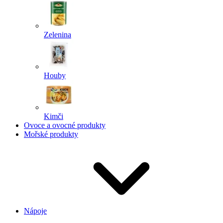
Zelenina
Houby
Kimči
Ovoce a ovocné produkty
Mořské produkty
Nápoje