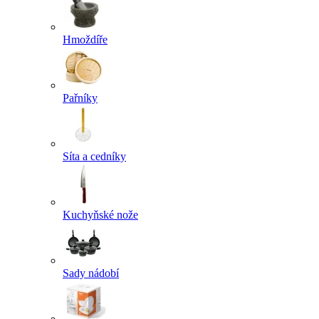
Hmoždíře
Pařníky
Síta a cedníky
Kuchyňské nože
Sady nádobí