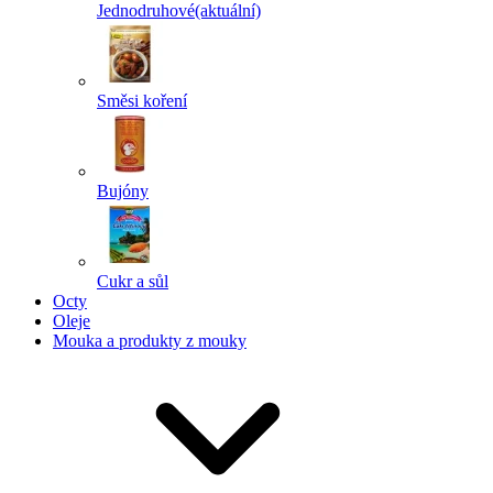
Jednodruhové
(aktuální)
Směsi koření
Bujóny
Cukr a sůl
Octy
Oleje
Mouka a produkty z mouky