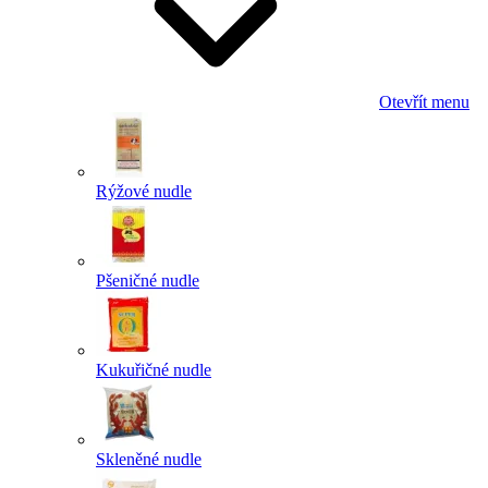
Otevřít menu
Rýžové nudle
Pšeničné nudle
Kukuřičné nudle
Skleněné nudle