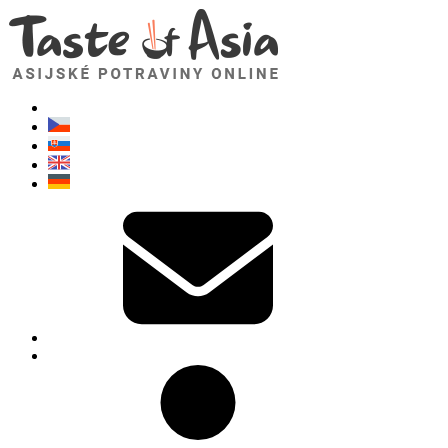
TasteOfAsia.cz
Neváhejte se zeptat. Jsem tady pro vás!