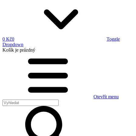
0 Kč
0
Toggle
Dropdown
Košík
je prázdný
Otevřít menu