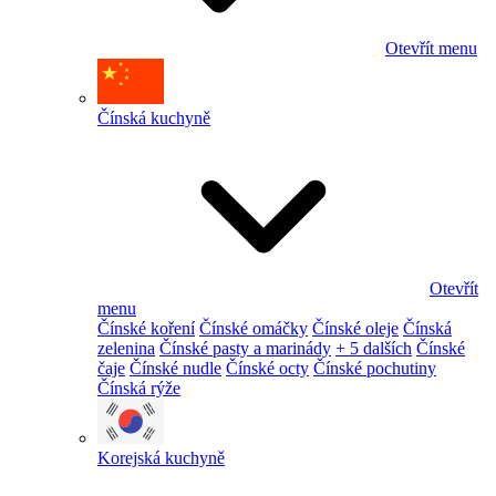
Otevřít menu
Čínská kuchyně
Otevřít
menu
Čínské koření
Čínské omáčky
Čínské oleje
Čínská
zelenina
Čínské pasty a marinády
+ 5 dalších
Čínské
čaje
Čínské nudle
Čínské octy
Čínské pochutiny
Čínská rýže
Korejská kuchyně