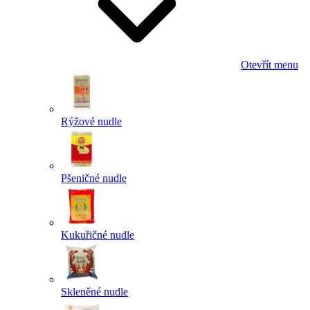
Otevřít menu
Rýžové nudle
Pšeničné nudle
Kukuřičné nudle
Skleněné nudle