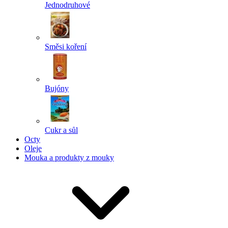
Jednodruhové
Směsi koření
Bujóny
Cukr a sůl
Octy
Oleje
Mouka a produkty z mouky