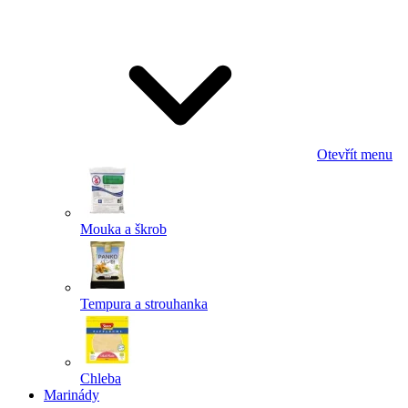
Odeslat
Powered by chaterimo
Otevřít menu
Mouka a škrob
Tempura a strouhanka
Chleba
Marinády