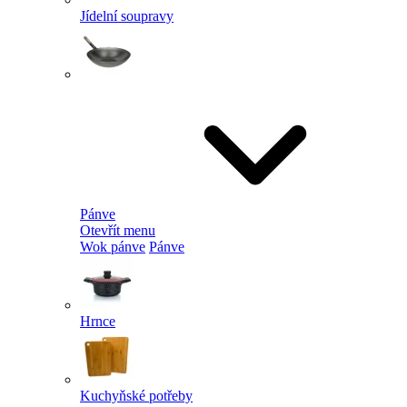
Jídelní soupravy
Pánve
Otevřít menu
Wok pánve
Pánve
Hrnce
Kuchyňské potřeby