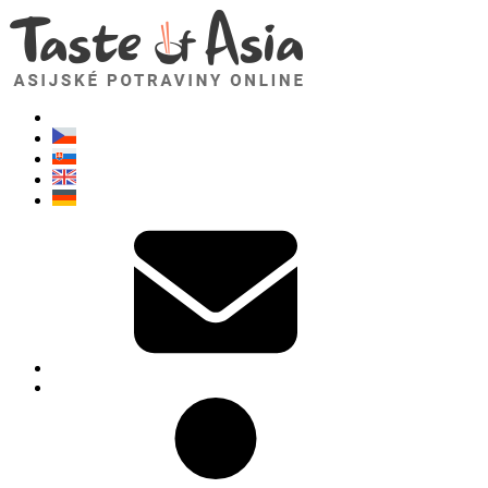
TasteOfAsia.cz
Neváhejte se zeptat. Jsem tady pro vás!