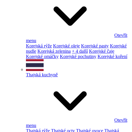
Otevřít
menu
Korejská rýže
Korejské oleje
Korejské pasty
Korejské
nudle
Korejská zelenina
+ 4 další
Korejské čaje
Korejské omáčky
Korejské pochutiny
Korejské koření
Thajská kuchyně
Otevřít
menu
Thajská rýže
Thajské octy
Thajské ovoce
Thajská