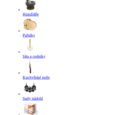
Hmoždíře
Pařníky
Síta a cedníky
Kuchyňské nože
Sady nádobí