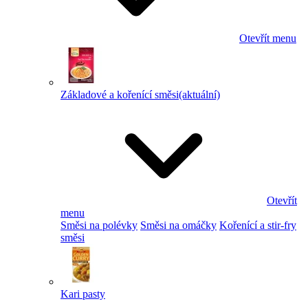
Otevřít menu
Základové a kořenící směsi
(aktuální)
Otevřít
menu
Směsi na polévky
Směsi na omáčky
Kořenící a stir-fry
směsi
Kari pasty