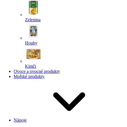
Zelenina
Houby
Kimči
Ovoce a ovocné produkty
Mořské produkty
Nápoje