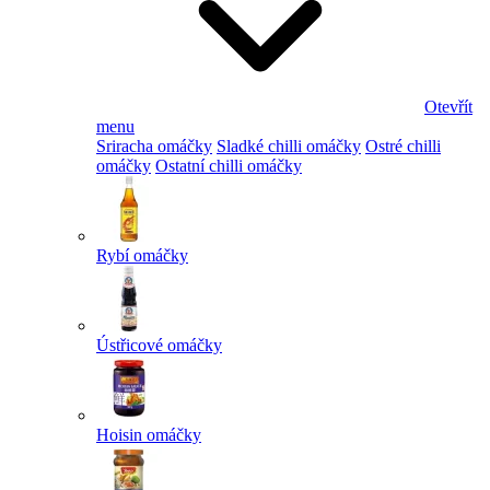
Otevřít
menu
Sriracha omáčky
Sladké chilli omáčky
Ostré chilli
omáčky
Ostatní chilli omáčky
Rybí omáčky
Ústřicové omáčky
Hoisin omáčky