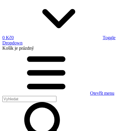
0 Kč
0
Toggle
Dropdown
Košík
je prázdný
Otevřít menu