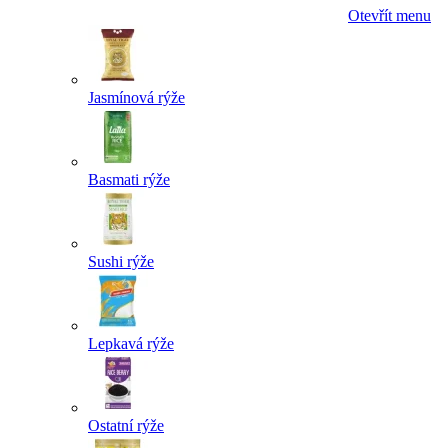
Otevřít menu
Jasmínová rýže
Basmati rýže
Sushi rýže
Lepkavá rýže
Ostatní rýže