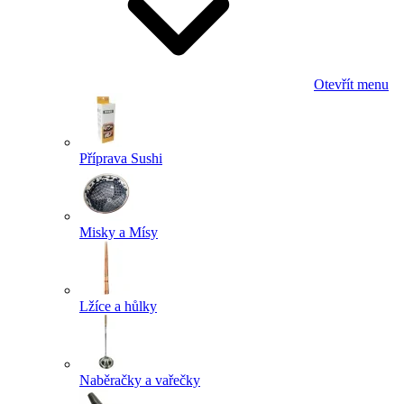
Otevřít menu
Příprava Sushi
Misky a Mísy
Lžíce a hůlky
Naběračky a vařečky