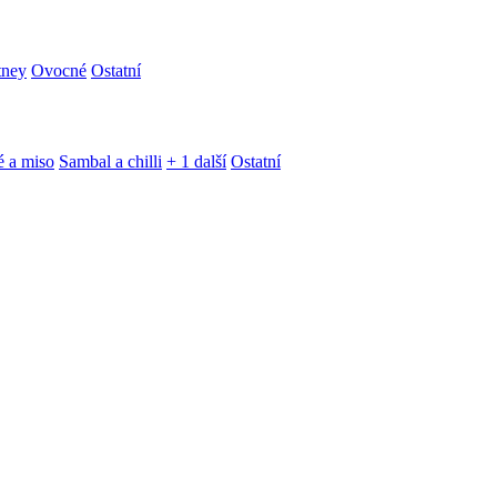
tney
Ovocné
Ostatní
é a miso
Sambal a chilli
+ 1 další
Ostatní