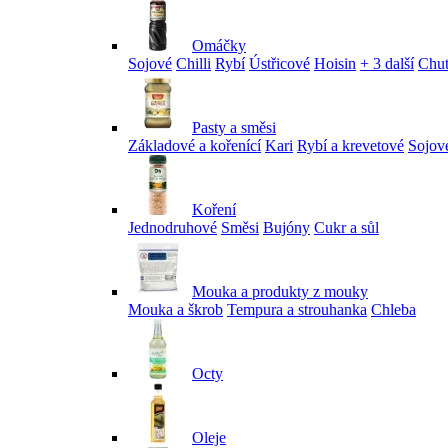
Omáčky
Sojové
Chilli
Rybí
Ústřicové
Hoisin
+ 3 další
Chu
Pasty a směsi
Základové a kořenící
Kari
Rybí a krevetové
Sojov
Koření
Jednodruhové
Směsi
Bujóny
Cukr a sůl
Mouka a produkty z mouky
Mouka a škrob
Tempura a strouhanka
Chleba
Octy
Oleje