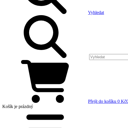
Vyhledat
Přejít do košíku
0 Kč
Košík
je prázdný