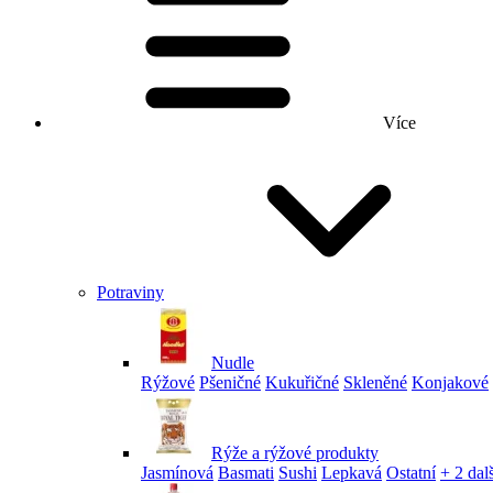
Více
Potraviny
Nudle
Rýžové
Pšeničné
Kukuřičné
Skleněné
Konjakové
Rýže a rýžové produkty
Jasmínová
Basmati
Sushi
Lepkavá
Ostatní
+ 2 dalš