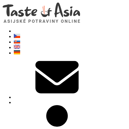
TasteOfAsia.cz
Neváhejte se zeptat. Jsem tady pro vás!