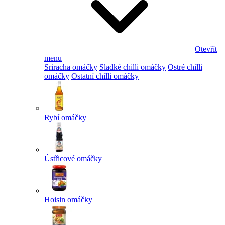
Otevřít
menu
Sriracha omáčky
Sladké chilli omáčky
Ostré chilli
omáčky
Ostatní chilli omáčky
Rybí omáčky
Ústřicové omáčky
Hoisin omáčky