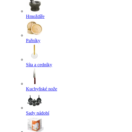
Hmoždíře
Pařníky
Síta a cedníky
Kuchyňské nože
Sady nádobí