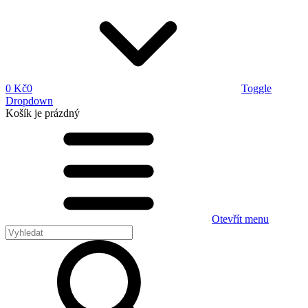
0 Kč
0
Toggle
Dropdown
Košík
je prázdný
Otevřít menu