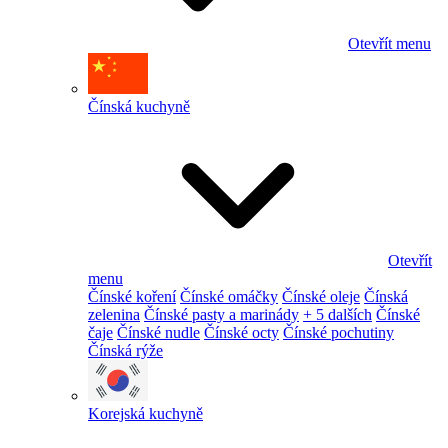
Otevřít menu
Čínská kuchyně
Otevřít
menu
Čínské koření
Čínské omáčky
Čínské oleje
Čínská
zelenina
Čínské pasty a marinády
+ 5 dalších
Čínské
čaje
Čínské nudle
Čínské octy
Čínské pochutiny
Čínská rýže
Korejská kuchyně