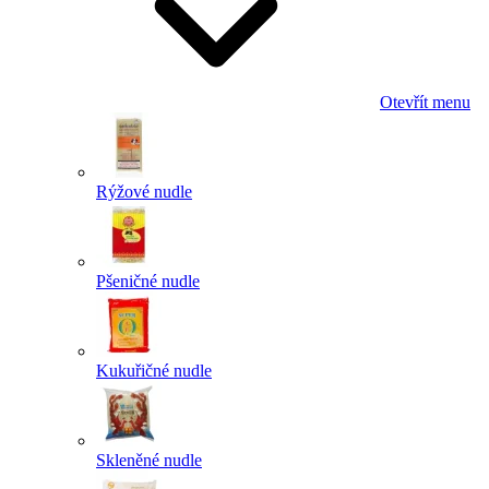
Otevřít menu
Rýžové nudle
Pšeničné nudle
Kukuřičné nudle
Skleněné nudle