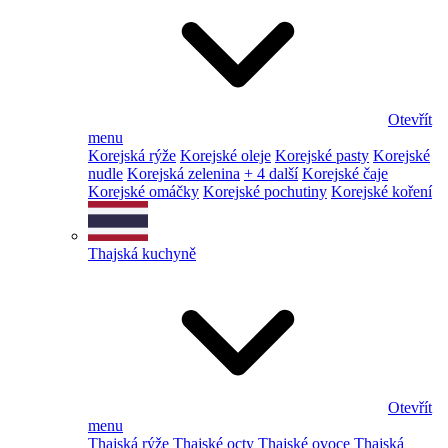
Otevřít
menu
Korejská rýže
Korejské oleje
Korejské pasty
Korejské
nudle
Korejská zelenina
+ 4 další
Korejské čaje
Korejské omáčky
Korejské pochutiny
Korejské koření
Thajská kuchyně
Otevřít
menu
Thajská rýže
Thajské octy
Thajské ovoce
Thajská