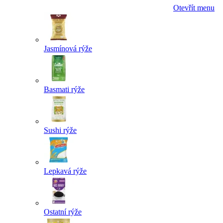
Otevřít menu
Jasmínová rýže
Basmati rýže
Sushi rýže
Lepkavá rýže
Ostatní rýže