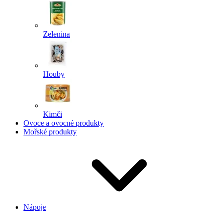
Zelenina
Houby
Kimči
Ovoce a ovocné produkty
Mořské produkty
Nápoje