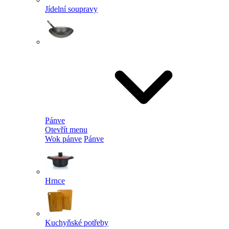
Jídelní soupravy
Pánve
Otevřít menu
Wok pánve
Pánve
Hrnce
Kuchyňské potřeby