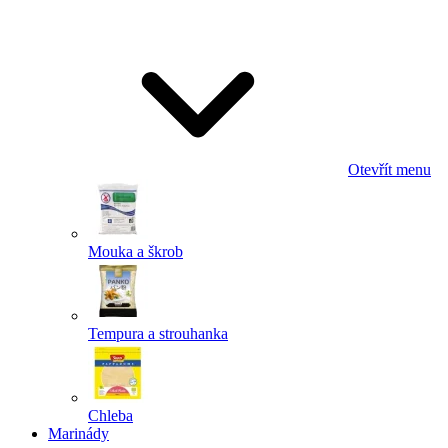
Odeslat
Powered by chaterimo
Otevřít menu
Mouka a škrob
Tempura a strouhanka
Chleba
Marinády