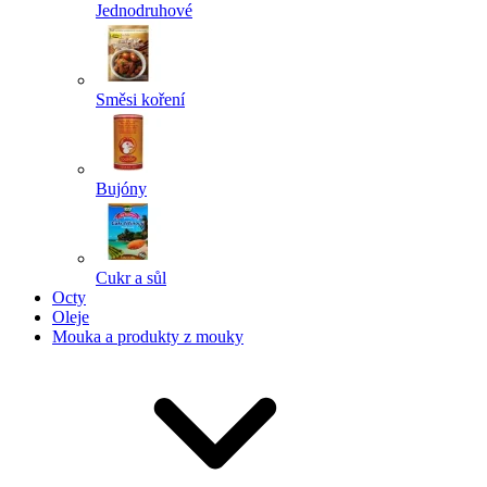
Jednodruhové
Směsi koření
Bujóny
Cukr a sůl
Octy
Oleje
Mouka a produkty z mouky