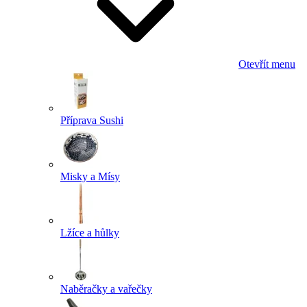
Otevřít menu
Příprava Sushi
Misky a Mísy
Lžíce a hůlky
Naběračky a vařečky