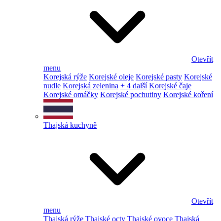
Otevřít
menu
Korejská rýže
Korejské oleje
Korejské pasty
Korejské
nudle
Korejská zelenina
+ 4 další
Korejské čaje
Korejské omáčky
Korejské pochutiny
Korejské koření
Thajská kuchyně
Otevřít
menu
Thajská rýže
Thajské octy
Thajské ovoce
Thajská