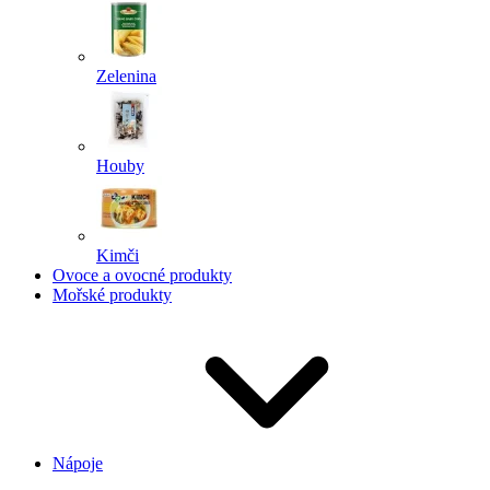
Zelenina
Houby
Kimči
Ovoce a ovocné produkty
Mořské produkty
Nápoje