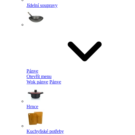
Jídelní soupravy
Pánve
Otevřít menu
Wok pánve
Pánve
Hrnce
Kuchyňské potřeby