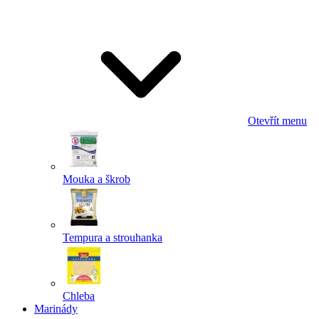
Odeslat
Powered by chaterimo
Otevřít menu
Mouka a škrob
Tempura a strouhanka
Chleba
Marinády