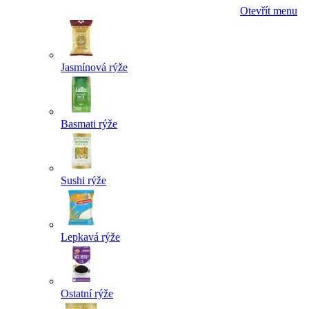
Otevřít menu
Jasmínová rýže
Basmati rýže
Sushi rýže
Lepkavá rýže
Ostatní rýže