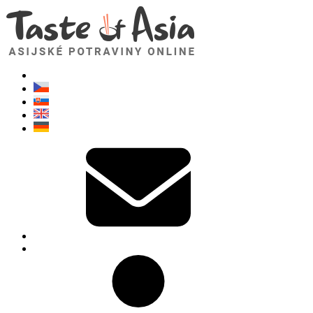
TasteOfAsia.cz
Neváhejte se zeptat. Jsem tady pro vás!