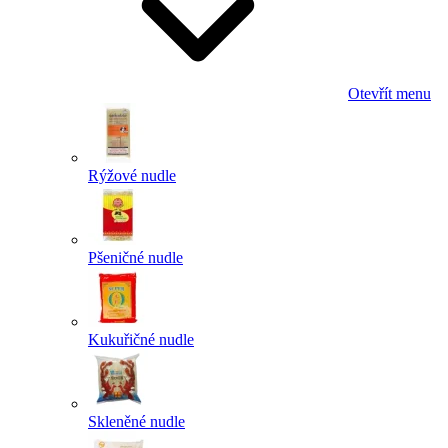
Otevřít menu
Rýžové nudle
Pšeničné nudle
Kukuřičné nudle
Skleněné nudle