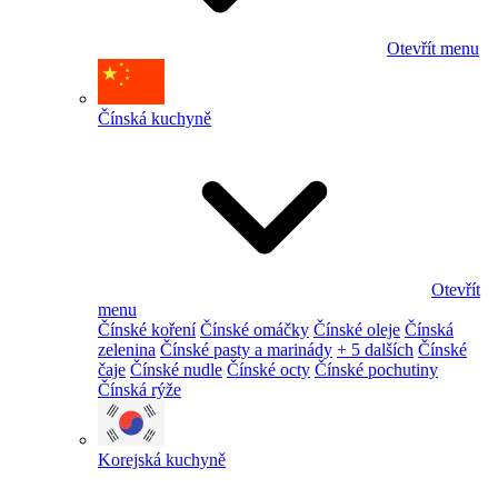
Otevřít menu
Čínská kuchyně
Otevřít
menu
Čínské koření
Čínské omáčky
Čínské oleje
Čínská
zelenina
Čínské pasty a marinády
+ 5 dalších
Čínské
čaje
Čínské nudle
Čínské octy
Čínské pochutiny
Čínská rýže
Korejská kuchyně