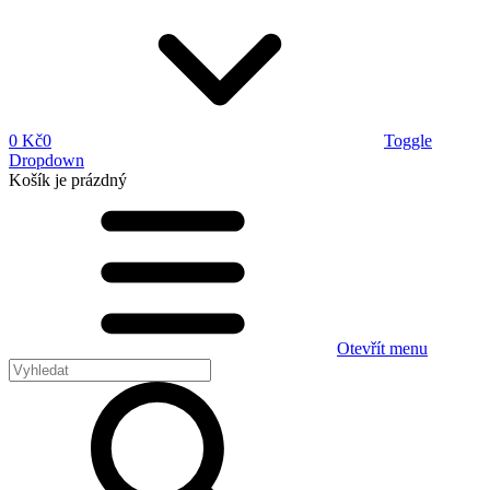
0 Kč
0
Toggle
Dropdown
Košík
je prázdný
Otevřít menu