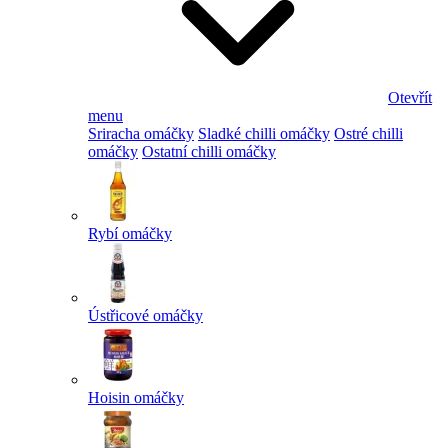
Otevřít
menu
Sriracha omáčky
Sladké chilli omáčky
Ostré chilli
omáčky
Ostatní chilli omáčky
Rybí omáčky
Ústřicové omáčky
Hoisin omáčky