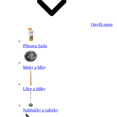
Otevřít menu
Příprava Sushi
Misky a Mísy
Lžíce a hůlky
Naběračky a vařečky