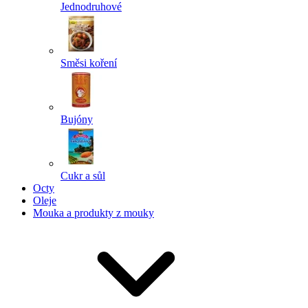
Jednodruhové
Směsi koření
Bujóny
Cukr a sůl
Octy
Oleje
Mouka a produkty z mouky