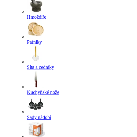
Hmoždíře
Pařníky
Síta a cedníky
Kuchyňské nože
Sady nádobí