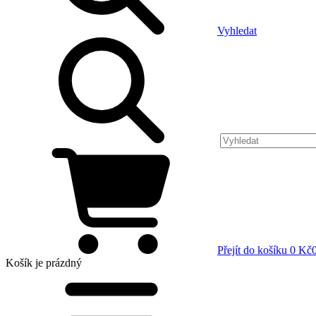
Vyhledat
Přejít do košíku
0 Kč
Košík
je prázdný