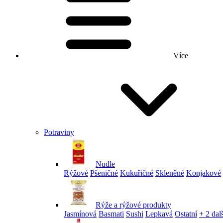
Více
Potraviny
Nudle
Rýžové
Pšeničné
Kukuřičné
Skleněné
Konjakové
Rýže a rýžové produkty
Jasmínová
Basmati
Sushi
Lepkavá
Ostatní
+ 2 dalš