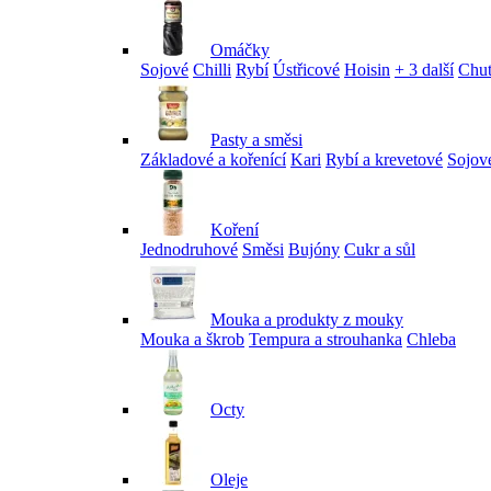
Omáčky
Sojové
Chilli
Rybí
Ústřicové
Hoisin
+ 3 další
Chu
Pasty a směsi
Základové a kořenící
Kari
Rybí a krevetové
Sojov
Koření
Jednodruhové
Směsi
Bujóny
Cukr a sůl
Mouka a produkty z mouky
Mouka a škrob
Tempura a strouhanka
Chleba
Octy
Oleje