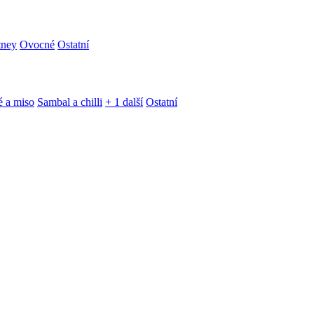
tney
Ovocné
Ostatní
é a miso
Sambal a chilli
+ 1 další
Ostatní