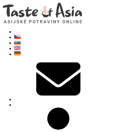
TasteOfAsia.cz
Neváhejte se zeptat. Jsem tady pro vás!