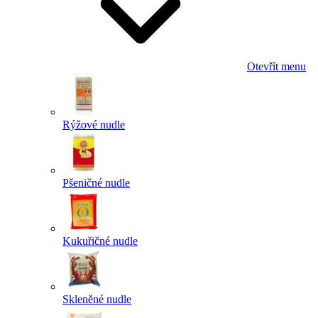
Otevřít menu
Rýžové nudle
Pšeničné nudle
Kukuřičné nudle
Skleněné nudle