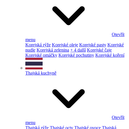
Otevřít
menu
Korejská rýže
Korejské oleje
Korejské pasty
Korejské
nudle
Korejská zelenina
+ 4 další
Korejské čaje
Korejské omáčky
Korejské pochutiny
Korejské koření
Thajská kuchyně
Otevřít
menu
Thajská rýže
Thajské octy
Thajské ovoce
Thajská