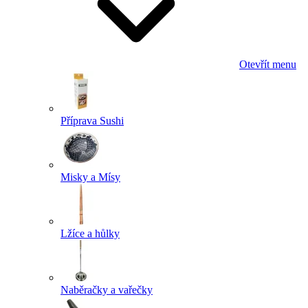
Otevřít menu
Příprava Sushi
Misky a Mísy
Lžíce a hůlky
Naběračky a vařečky