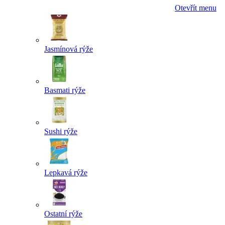
Otevřít menu
Jasmínová rýže
Basmati rýže
Sushi rýže
Lepkavá rýže
Ostatní rýže