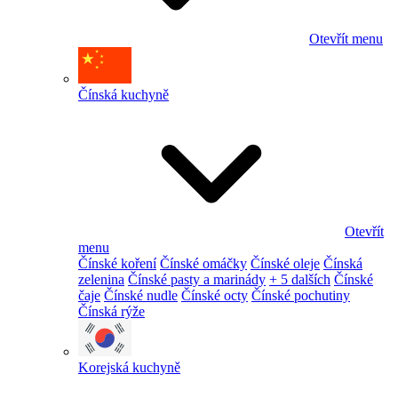
Otevřít menu
Čínská kuchyně
Otevřít
menu
Čínské koření
Čínské omáčky
Čínské oleje
Čínská
zelenina
Čínské pasty a marinády
+ 5 dalších
Čínské
čaje
Čínské nudle
Čínské octy
Čínské pochutiny
Čínská rýže
Korejská kuchyně