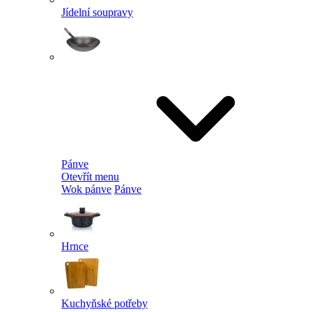
Jídelní soupravy
Pánve
Otevřít menu
Wok pánve
Pánve
Hrnce
Kuchyňské potřeby