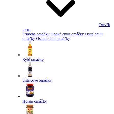
Otevřít
menu
Sriracha omáčky
Sladké chilli omáčky
Ostré chilli
omáčky
Ostatní chilli omáčky
Rybí omáčky
Ústřicové omáčky
Hoisin omáčky