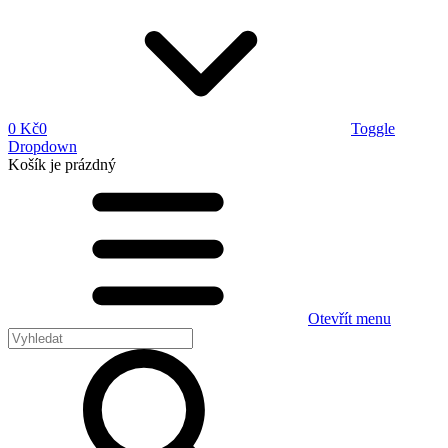
0 Kč
0
Toggle
Dropdown
Košík
je prázdný
Otevřít menu