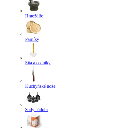
Hmoždíře
Pařníky
Síta a cedníky
Kuchyňské nože
Sady nádobí