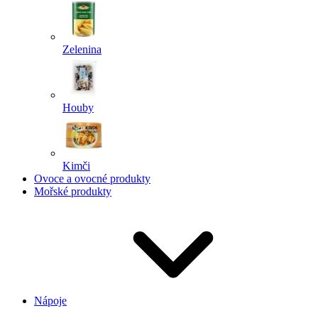
Zelenina
Houby
Kimči
Ovoce a ovocné produkty
Mořské produkty
Nápoje