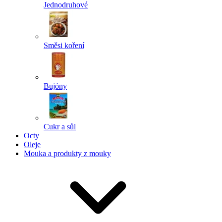
Jednodruhové
Směsi koření
Bujóny
Cukr a sůl
Octy
Oleje
Mouka a produkty z mouky