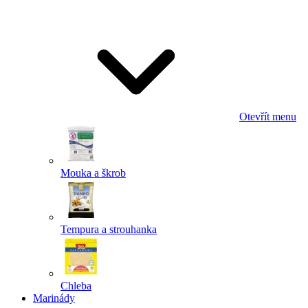
Odeslat
Powered by chaterimo
Otevřít menu
Mouka a škrob
Tempura a strouhanka
Chleba
Marinády