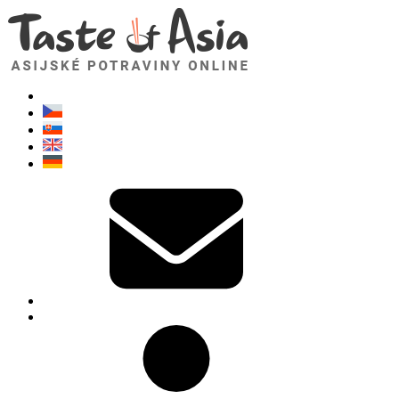
TasteOfAsia.cz
Neváhejte se zeptat. Jsem tady pro vás!