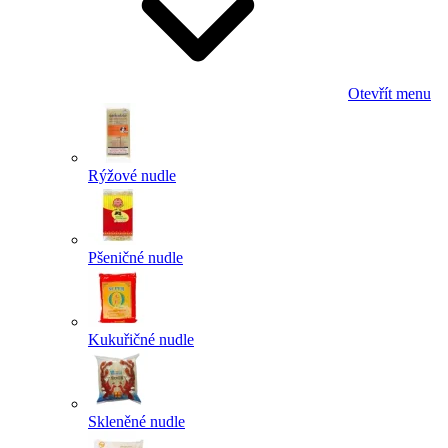
Otevřít menu
Rýžové nudle
Pšeničné nudle
Kukuřičné nudle
Skleněné nudle