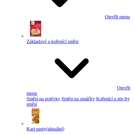
Otevřít menu
Základové a kořenící směsi
Otevřít
menu
Směsi na polévky
Směsi na omáčky
Kořenící a stir-fry
směsi
Kari pasty
(aktuální)