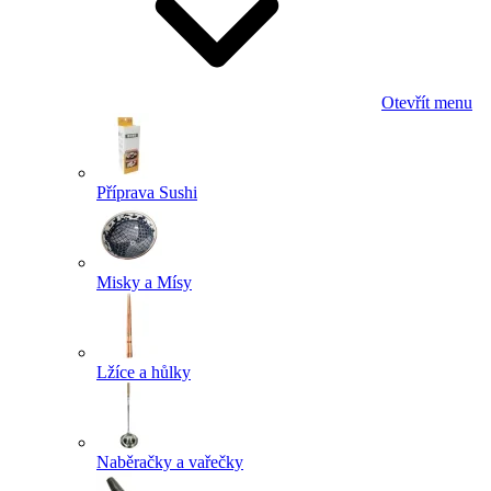
Otevřít menu
Příprava Sushi
Misky a Mísy
Lžíce a hůlky
Naběračky a vařečky