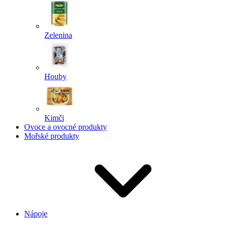
Zelenina
Houby
Kimči
Ovoce a ovocné produkty
Mořské produkty
Nápoje