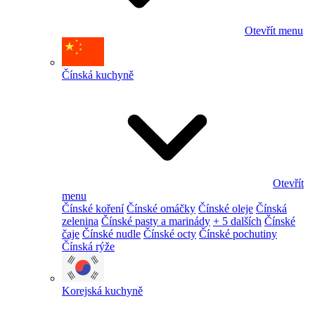
Otevřít menu
Čínská kuchyně
Otevřít
menu
Čínské koření
Čínské omáčky
Čínské oleje
Čínská
zelenina
Čínské pasty a marinády
+ 5 dalších
Čínské
čaje
Čínské nudle
Čínské octy
Čínské pochutiny
Čínská rýže
Korejská kuchyně