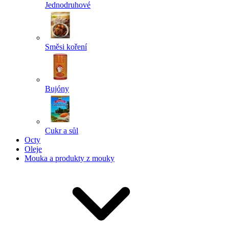
Jednodruhové
Směsi koření
Bujóny
Cukr a sůl
Octy
Oleje
Mouka a produkty z mouky