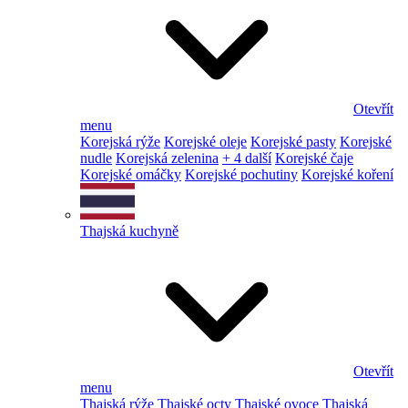
Otevřít
menu
Korejská rýže
Korejské oleje
Korejské pasty
Korejské
nudle
Korejská zelenina
+ 4 další
Korejské čaje
Korejské omáčky
Korejské pochutiny
Korejské koření
Thajská kuchyně
Otevřít
menu
Thajská rýže
Thajské octy
Thajské ovoce
Thajská