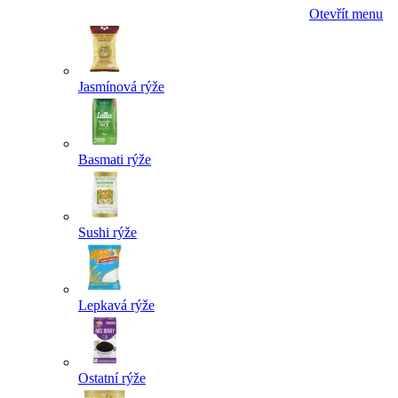
Otevřít menu
Jasmínová rýže
Basmati rýže
Sushi rýže
Lepkavá rýže
Ostatní rýže