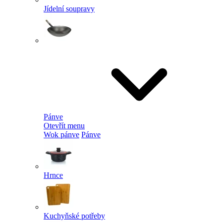
Jídelní soupravy
Pánve
Otevřít menu
Wok pánve
Pánve
Hrnce
Kuchyňské potřeby