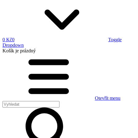
0 Kč
0
Toggle
Dropdown
Košík
je prázdný
Otevřít menu