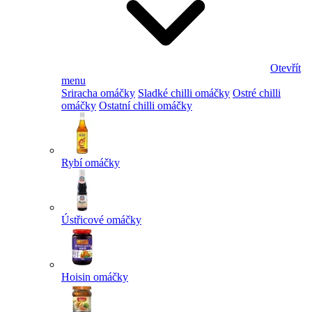
Otevřít
menu
Sriracha omáčky
Sladké chilli omáčky
Ostré chilli
omáčky
Ostatní chilli omáčky
Rybí omáčky
Ústřicové omáčky
Hoisin omáčky