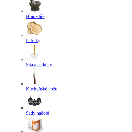
Hmoždíře
Pařníky
Síta a cedníky
Kuchyňské nože
Sady nádobí