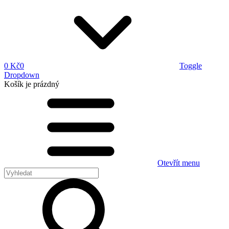
0 Kč
0
Toggle
Dropdown
Košík
je prázdný
Otevřít menu