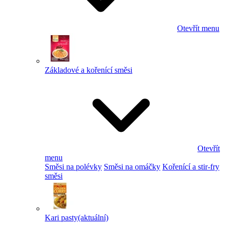
Otevřít menu
Základové a kořenící směsi
Otevřít
menu
Směsi na polévky
Směsi na omáčky
Kořenící a stir-fry
směsi
Kari pasty
(aktuální)