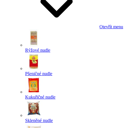
Otevřít menu
Rýžové nudle
Pšeničné nudle
Kukuřičné nudle
Skleněné nudle