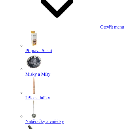
Otevřít menu
Příprava Sushi
Misky a Mísy
Lžíce a hůlky
Naběračky a vařečky