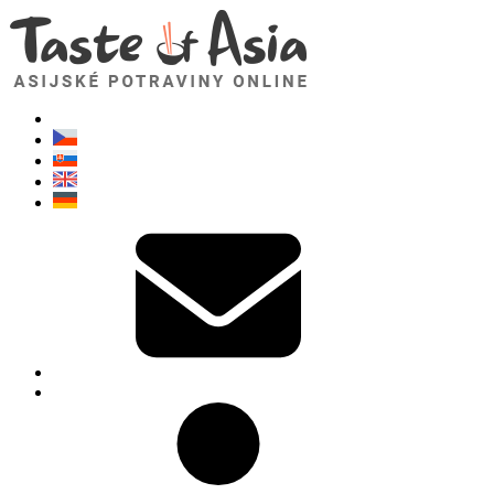
TasteOfAsia.cz
Neváhejte se zeptat. Jsem tady pro vás!