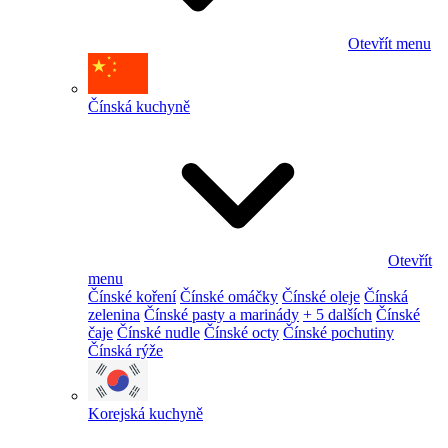
Otevřít menu
Čínská kuchyně
Otevřít
menu
Čínské koření
Čínské omáčky
Čínské oleje
Čínská
zelenina
Čínské pasty a marinády
+ 5 dalších
Čínské
čaje
Čínské nudle
Čínské octy
Čínské pochutiny
Čínská rýže
Korejská kuchyně