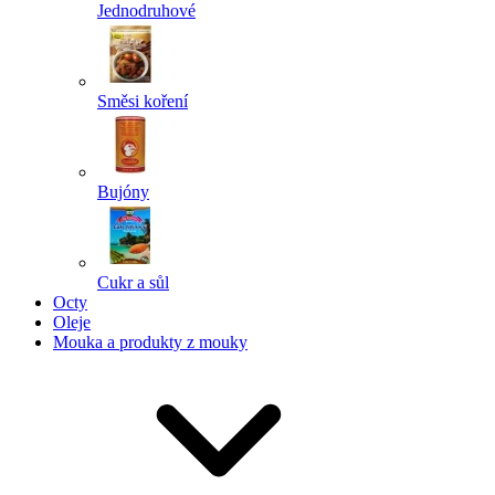
Jednodruhové
Směsi koření
Bujóny
Cukr a sůl
Octy
Oleje
Mouka a produkty z mouky