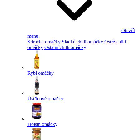
Otevřít
menu
Sriracha omáčky
Sladké chilli omáčky
Ostré chilli
omáčky
Ostatní chilli omáčky
Rybí omáčky
Ústřicové omáčky
Hoisin omáčky