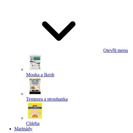
Odeslat
Powered by chaterimo
Otevřít menu
Mouka a škrob
Tempura a strouhanka
Chleba
Marinády