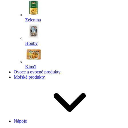
Zelenina
Houby
Kimči
Ovoce a ovocné produkty
Mořské produkty
Nápoje