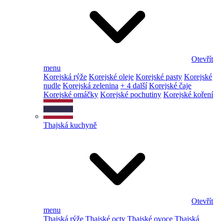
Otevřít
menu
Korejská rýže
Korejské oleje
Korejské pasty
Korejské
nudle
Korejská zelenina
+ 4 další
Korejské čaje
Korejské omáčky
Korejské pochutiny
Korejské koření
Thajská kuchyně
Otevřít
menu
Thajská rýže
Thajské octy
Thajské ovoce
Thajská