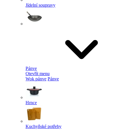
Jídelní soupravy
Pánve
Otevřít menu
Wok pánve
Pánve
Hrnce
Kuchyňské potřeby