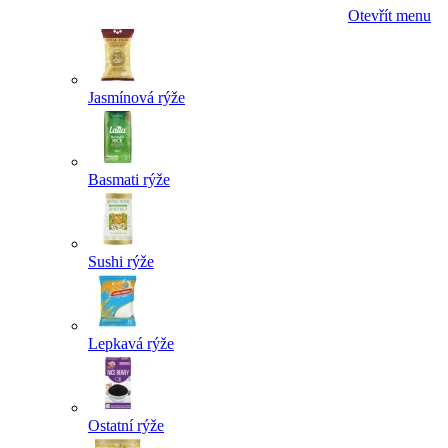
Otevřít menu
Jasmínová rýže
Basmati rýže
Sushi rýže
Lepkavá rýže
Ostatní rýže