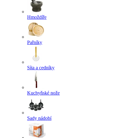
Hmoždíře
Pařníky
Síta a cedníky
Kuchyňské nože
Sady nádobí