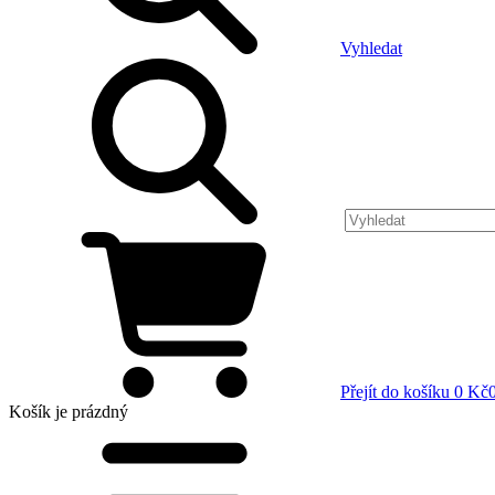
Vyhledat
Přejít do košíku
0 Kč
Košík
je prázdný