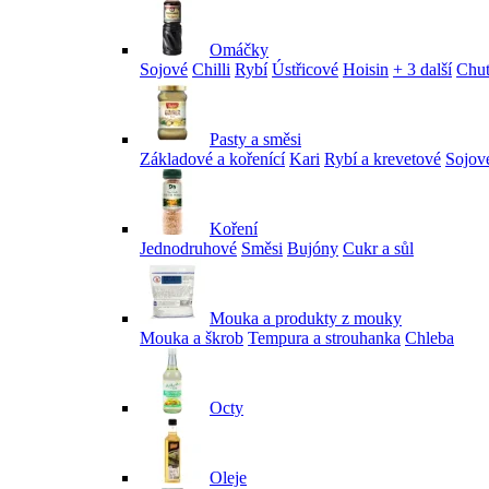
Omáčky
Sojové
Chilli
Rybí
Ústřicové
Hoisin
+ 3 další
Chu
Pasty a směsi
Základové a kořenící
Kari
Rybí a krevetové
Sojov
Koření
Jednodruhové
Směsi
Bujóny
Cukr a sůl
Mouka a produkty z mouky
Mouka a škrob
Tempura a strouhanka
Chleba
Octy
Oleje