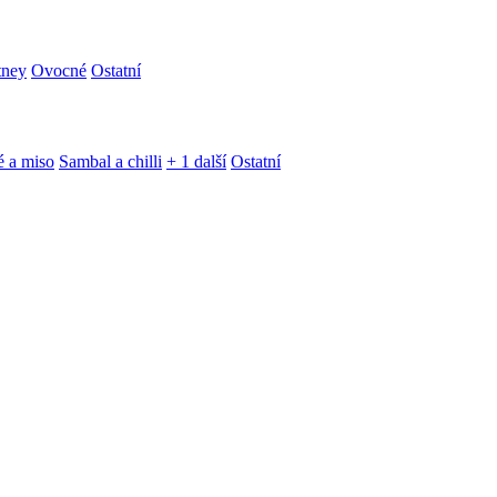
tney
Ovocné
Ostatní
é a miso
Sambal a chilli
+ 1 další
Ostatní