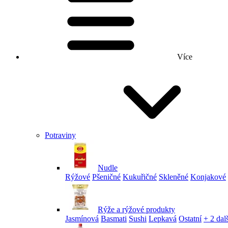
Více
Potraviny
Nudle
Rýžové
Pšeničné
Kukuřičné
Skleněné
Konjakové
Rýže a rýžové produkty
Jasmínová
Basmati
Sushi
Lepkavá
Ostatní
+ 2 dalš