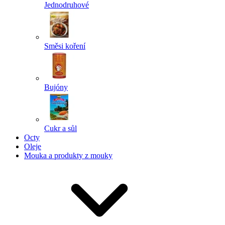
Jednodruhové
Směsi koření
Bujóny
Cukr a sůl
Octy
Oleje
Mouka a produkty z mouky