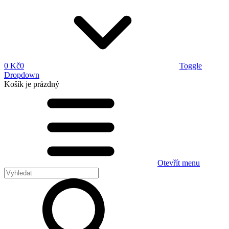
0 Kč
0
Toggle
Dropdown
Košík
je prázdný
Otevřít menu