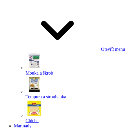
Odeslat
Powered by chaterimo
Otevřít menu
Mouka a škrob
Tempura a strouhanka
Chleba
Marinády