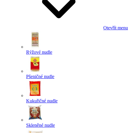
Otevřít menu
Rýžové nudle
Pšeničné nudle
Kukuřičné nudle
Skleněné nudle