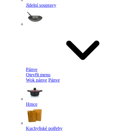
Jídelní soupravy
Pánve
Otevřít menu
Wok pánve
Pánve
Hrnce
Kuchyňské potřeby