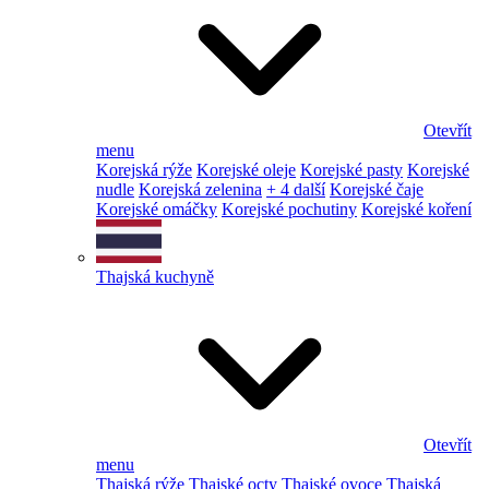
Otevřít
menu
Korejská rýže
Korejské oleje
Korejské pasty
Korejské
nudle
Korejská zelenina
+ 4 další
Korejské čaje
Korejské omáčky
Korejské pochutiny
Korejské koření
Thajská kuchyně
Otevřít
menu
Thajská rýže
Thajské octy
Thajské ovoce
Thajská