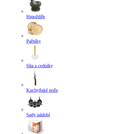
Hmoždíře
Pařníky
Síta a cedníky
Kuchyňské nože
Sady nádobí