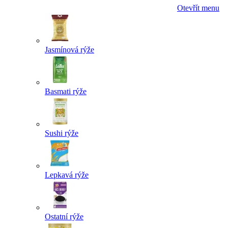
Otevřít menu
Jasmínová rýže
Basmati rýže
Sushi rýže
Lepkavá rýže
Ostatní rýže