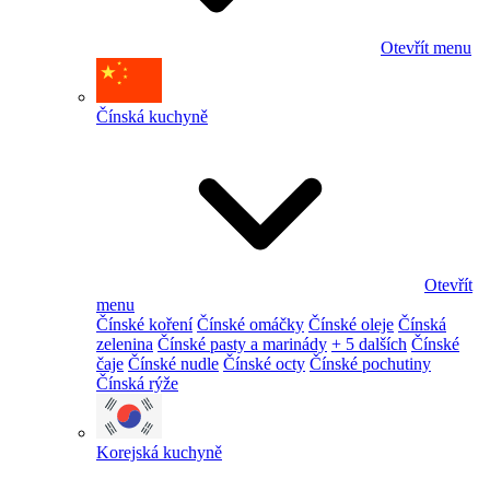
Otevřít menu
Čínská kuchyně
Otevřít
menu
Čínské koření
Čínské omáčky
Čínské oleje
Čínská
zelenina
Čínské pasty a marinády
+ 5 dalších
Čínské
čaje
Čínské nudle
Čínské octy
Čínské pochutiny
Čínská rýže
Korejská kuchyně