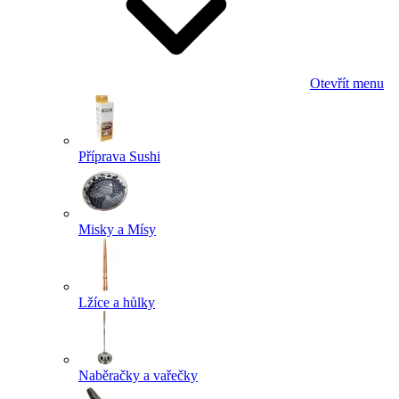
Otevřít menu
Příprava Sushi
Misky a Mísy
Lžíce a hůlky
Naběračky a vařečky