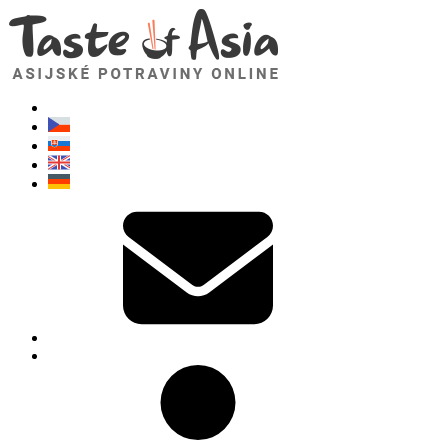
TasteOfAsia.cz
Neváhejte se zeptat. Jsem tady pro vás!