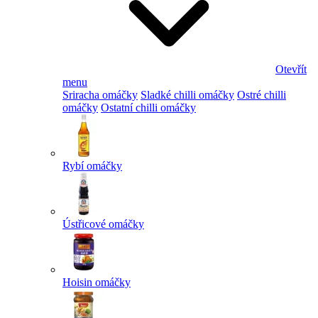
Otevřít
menu
Sriracha omáčky
Sladké chilli omáčky
Ostré chilli
omáčky
Ostatní chilli omáčky
Rybí omáčky
Ústřicové omáčky
Hoisin omáčky