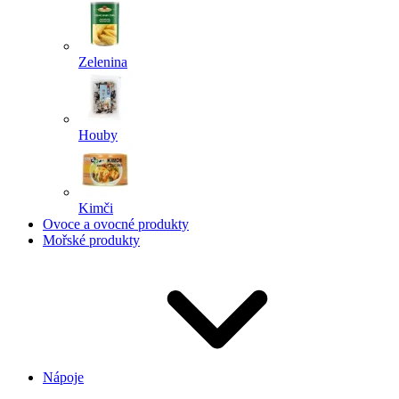
Zelenina
Houby
Kimči
Ovoce a ovocné produkty
Mořské produkty
Nápoje