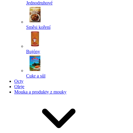
Jednodruhové
Směsi koření
Bujóny
Cukr a sůl
Octy
Oleje
Mouka a produkty z mouky