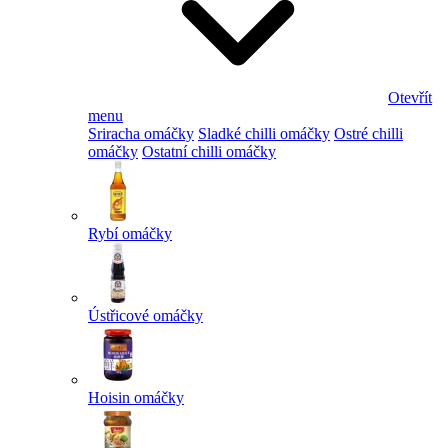
Otevřít
menu
Sriracha omáčky
Sladké chilli omáčky
Ostré chilli
omáčky
Ostatní chilli omáčky
Rybí omáčky
Ústřicové omáčky
Hoisin omáčky