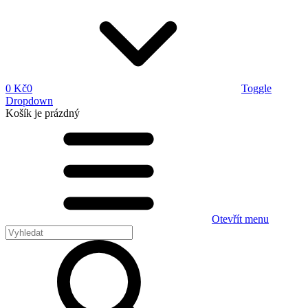
0 Kč
0
Toggle
Dropdown
Košík
je prázdný
Otevřít menu