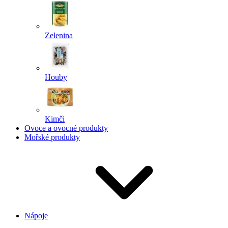
Zelenina
Houby
Kimči
Ovoce a ovocné produkty
Mořské produkty
Nápoje