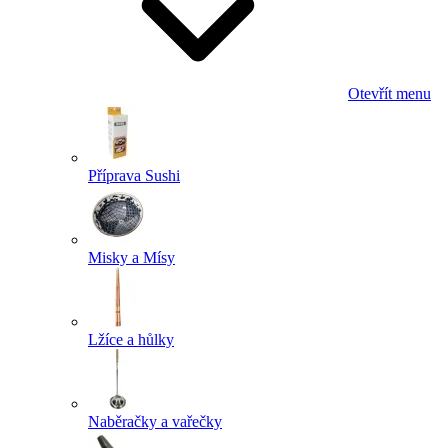
Otevřít menu
Příprava Sushi
Misky a Mísy
Lžíce a hůlky
Naběračky a vařečky