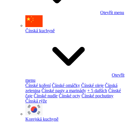
Otevřít menu
Čínská kuchyně
Otevřít
menu
Čínské koření
Čínské omáčky
Čínské oleje
Čínská
zelenina
Čínské pasty a marinády
+ 5 dalších
Čínské
čaje
Čínské nudle
Čínské octy
Čínské pochutiny
Čínská rýže
Korejská kuchyně