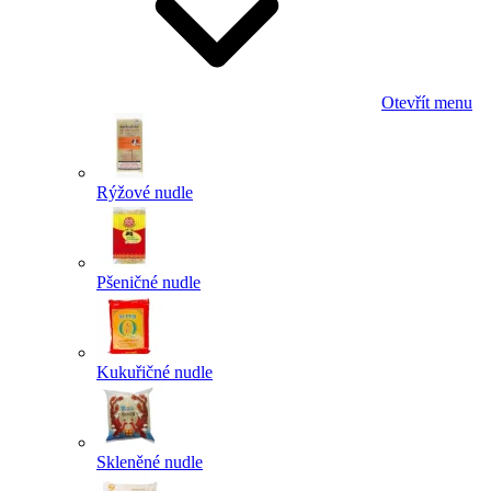
Otevřít menu
Rýžové nudle
Pšeničné nudle
Kukuřičné nudle
Skleněné nudle