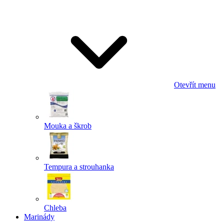
Odeslat
Powered by chaterimo
Otevřít menu
Mouka a škrob
Tempura a strouhanka
Chleba
Marinády