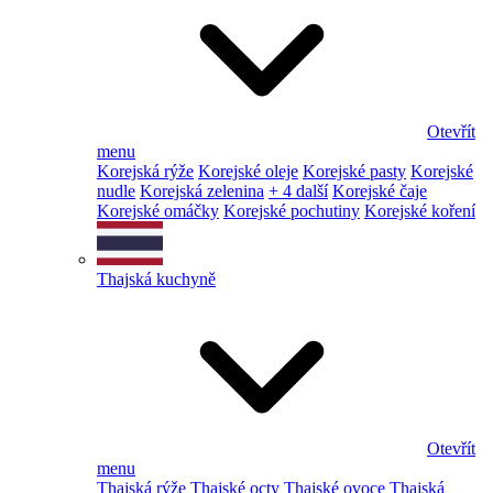
Otevřít
menu
Korejská rýže
Korejské oleje
Korejské pasty
Korejské
nudle
Korejská zelenina
+ 4 další
Korejské čaje
Korejské omáčky
Korejské pochutiny
Korejské koření
Thajská kuchyně
Otevřít
menu
Thajská rýže
Thajské octy
Thajské ovoce
Thajská