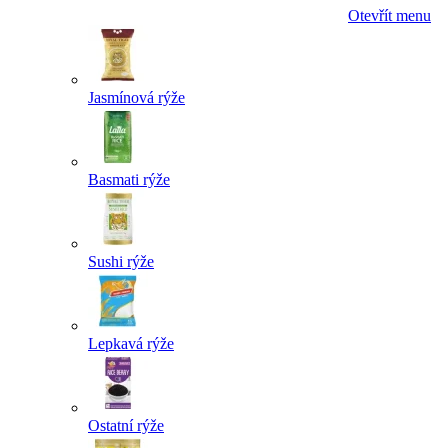
Otevřít menu
Jasmínová rýže
Basmati rýže
Sushi rýže
Lepkavá rýže
Ostatní rýže