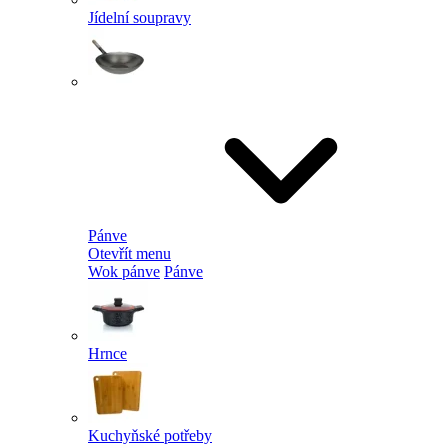
Jídelní soupravy
Pánve
Otevřít menu
Wok pánve
Pánve
Hrnce
Kuchyňské potřeby