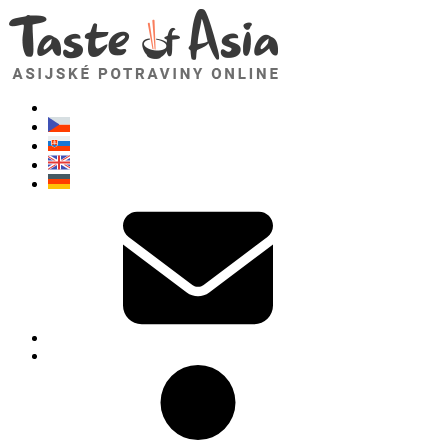
TasteOfAsia.cz
Neváhejte se zeptat. Jsem tady pro vás!