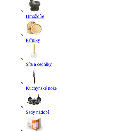
Hmoždíře
Pařníky
Síta a cedníky
Kuchyňské nože
Sady nádobí