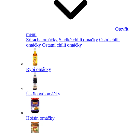
Otevřít
menu
Sriracha omáčky
Sladké chilli omáčky
Ostré chilli
omáčky
Ostatní chilli omáčky
Rybí omáčky
Ústřicové omáčky
Hoisin omáčky