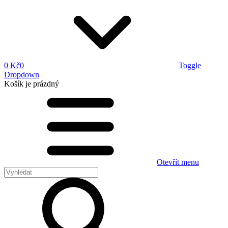
0 Kč
0
Toggle
Dropdown
Košík
je prázdný
Otevřít menu