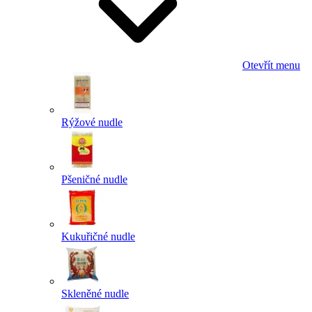
Otevřít menu
Rýžové nudle
Pšeničné nudle
Kukuřičné nudle
Skleněné nudle