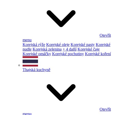
Otevřít
menu
Korejská rýže
Korejské oleje
Korejské pasty
Korejské
nudle
Korejská zelenina
+ 4 další
Korejské čaje
Korejské omáčky
Korejské pochutiny
Korejské koření
Thajská kuchyně
Otevřít
menu