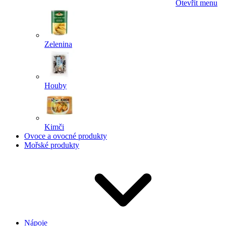
Otevřít menu
Zelenina
Houby
Kimči
Ovoce a ovocné produkty
Mořské produkty
Nápoje