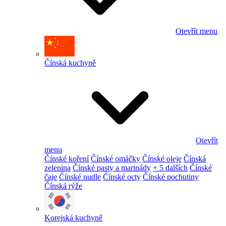
Otevřít menu
Čínská kuchyně
Otevřít
menu
Čínské koření
Čínské omáčky
Čínské oleje
Čínská
zelenina
Čínské pasty a marinády
+ 5 dalších
Čínské
čaje
Čínské nudle
Čínské octy
Čínské pochutiny
Čínská rýže
Korejská kuchyně