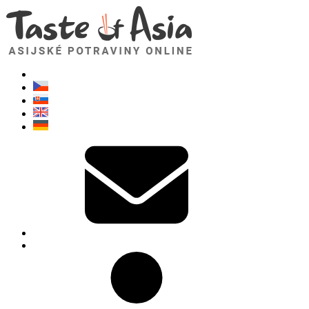
TasteOfAsia.cz
Neváhejte se zeptat. Jsem tady pro vás!