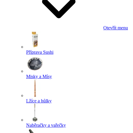
Otevřít menu
Příprava Sushi
Misky a Mísy
Lžíce a hůlky
Naběračky a vařečky