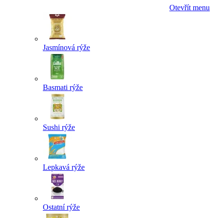
Otevřít menu
Jasmínová rýže
Basmati rýže
Sushi rýže
Lepkavá rýže
Ostatní rýže