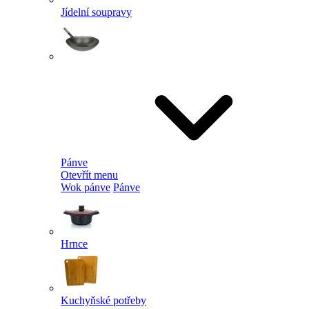
Jídelní soupravy
Pánve
Otevřít menu
Wok pánve
Pánve
Hrnce
Kuchyňské potřeby