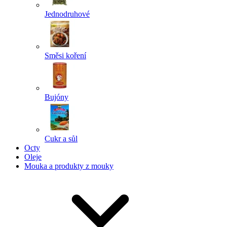
Jednodruhové
Směsi koření
Bujóny
Cukr a sůl
Octy
Oleje
Mouka a produkty z mouky