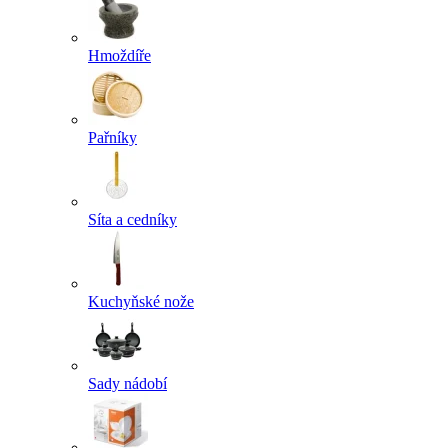
Hmoždíře
Pařníky
Síta a cedníky
Kuchyňské nože
Sady nádobí