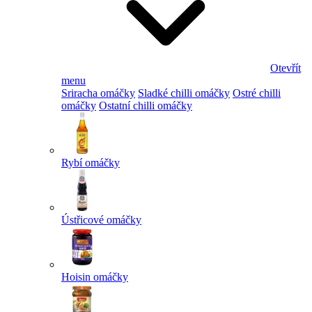
Otevřít
menu
Sriracha omáčky
Sladké chilli omáčky
Ostré chilli
omáčky
Ostatní chilli omáčky
Rybí omáčky
Ústřicové omáčky
Hoisin omáčky