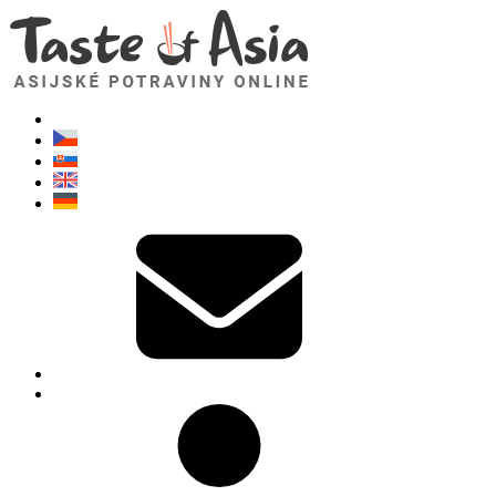
TasteOfAsia.cz
Neváhejte se zeptat. Jsem tady pro vás!