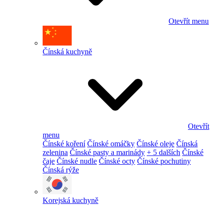
Otevřít menu
Čínská kuchyně
Otevřít
menu
Čínské koření
Čínské omáčky
Čínské oleje
Čínská
zelenina
Čínské pasty a marinády
+ 5 dalších
Čínské
čaje
Čínské nudle
Čínské octy
Čínské pochutiny
Čínská rýže
Korejská kuchyně