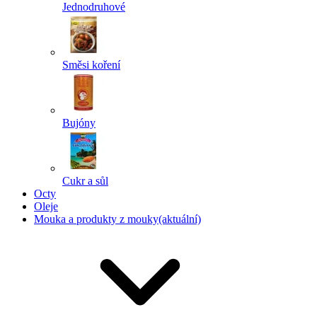
Jednodruhové
Směsi koření
Bujóny
Cukr a sůl
Octy
Oleje
Mouka a produkty z mouky
(aktuální)