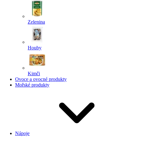
Zelenina
Houby
Kimči
Ovoce a ovocné produkty
Mořské produkty
Nápoje