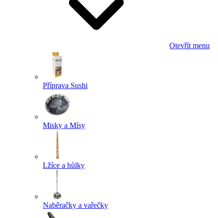
Otevřít menu
Příprava Sushi
Misky a Mísy
Lžíce a hůlky
Naběračky a vařečky