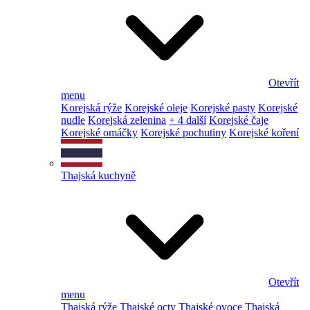
Otevřít
menu
Korejská rýže
Korejské oleje
Korejské pasty
Korejské
nudle
Korejská zelenina
+ 4 další
Korejské čaje
Korejské omáčky
Korejské pochutiny
Korejské koření
Thajská kuchyně
Otevřít
menu
Thajská rýže
Thajské octy
Thajské ovoce
Thajská