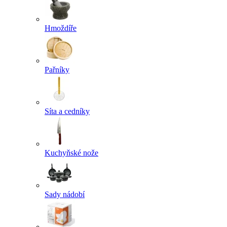
Hmoždíře
Pařníky
Síta a cedníky
Kuchyňské nože
Sady nádobí