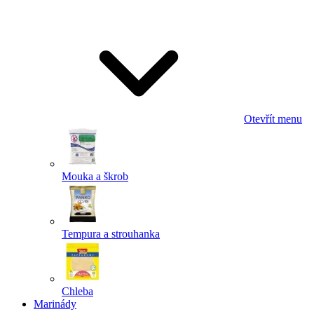
Odeslat
Powered by chaterimo
Otevřít menu
Mouka a škrob
Tempura a strouhanka
Chleba
Marinády