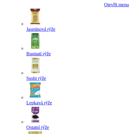
Otevřít menu
Jasmínová rýže
Basmati rýže
Sushi rýže
Lepkavá rýže
Ostatní rýže