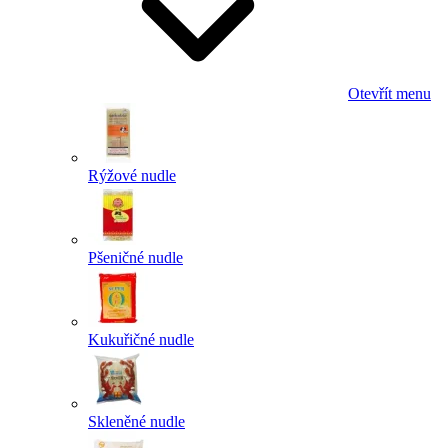
Otevřít menu
Rýžové nudle
Pšeničné nudle
Kukuřičné nudle
Skleněné nudle