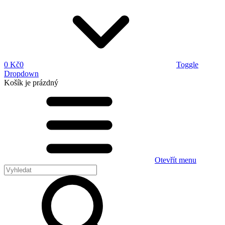
0 Kč
0
Toggle
Dropdown
Košík
je prázdný
Otevřít menu