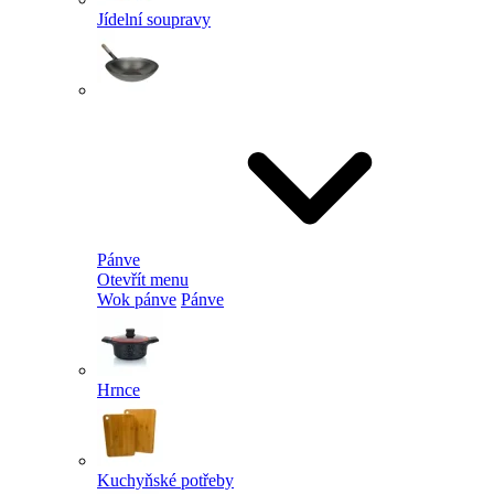
Jídelní soupravy
Pánve
Otevřít menu
Wok pánve
Pánve
Hrnce
Kuchyňské potřeby