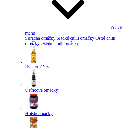
Otevřít
menu
Sriracha omáčky
Sladké chilli omáčky
Ostré chilli
omáčky
Ostatní chilli omáčky
Rybí omáčky
Ústřicové omáčky
Hoisin omáčky