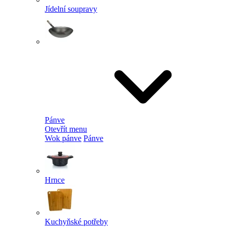
Jídelní soupravy
Pánve
Otevřít menu
Wok pánve
Pánve
Hrnce
Kuchyňské potřeby