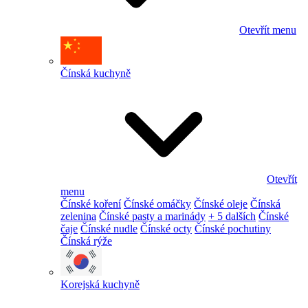
Otevřít menu
Čínská kuchyně
Otevřít
menu
Čínské koření
Čínské omáčky
Čínské oleje
Čínská
zelenina
Čínské pasty a marinády
+ 5 dalších
Čínské
čaje
Čínské nudle
Čínské octy
Čínské pochutiny
Čínská rýže
Korejská kuchyně