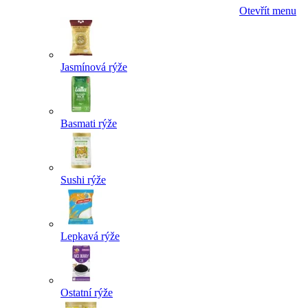
Otevřít menu
Jasmínová rýže
Basmati rýže
Sushi rýže
Lepkavá rýže
Ostatní rýže