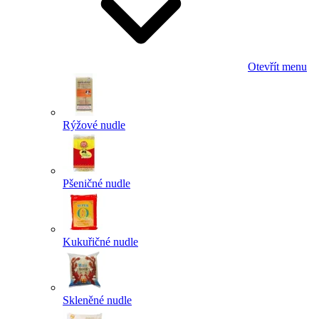
Otevřít menu
Rýžové nudle
Pšeničné nudle
Kukuřičné nudle
Skleněné nudle