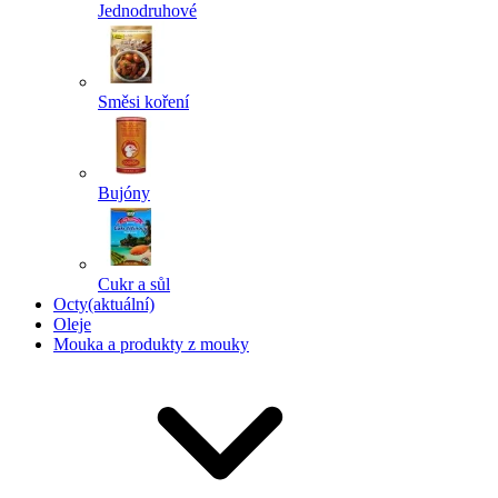
Jednodruhové
Směsi koření
Bujóny
Cukr a sůl
Octy
(aktuální)
Oleje
Mouka a produkty z mouky