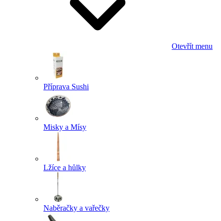
Otevřít menu
Příprava Sushi
Misky a Mísy
Lžíce a hůlky
Naběračky a vařečky