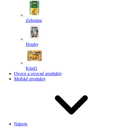
Zelenina
Houby
Kimči
Ovoce a ovocné produkty
Mořské produkty
Nápoje