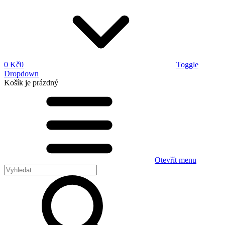
0 Kč
0
Toggle
Dropdown
Košík
je prázdný
Otevřít menu