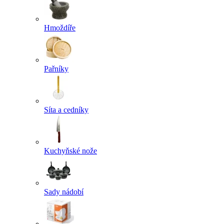
Hmoždíře
Pařníky
Síta a cedníky
Kuchyňské nože
Sady nádobí