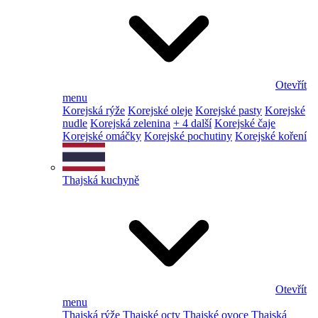
Otevřít
menu
Korejská rýže
Korejské oleje
Korejské pasty
Korejské
nudle
Korejská zelenina
+ 4 další
Korejské čaje
Korejské omáčky
Korejské pochutiny
Korejské koření
Thajská kuchyně
Otevřít
menu
Thajská rýže
Thajské octy
Thajské ovoce
Thajská