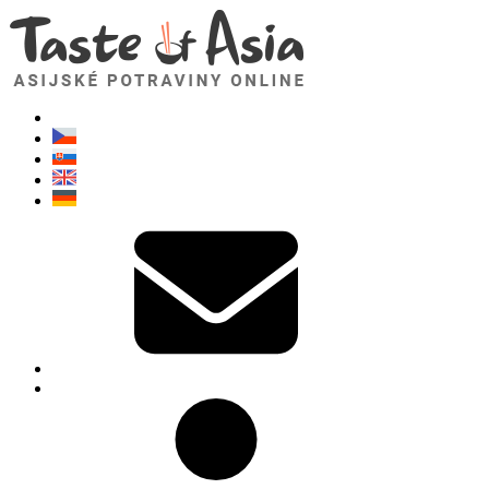
TasteOfAsia.cz
Neváhejte se zeptat. Jsem tady pro vás!