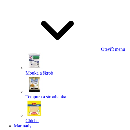
Odeslat
Powered by chaterimo
Otevřít menu
Mouka a škrob
Tempura a strouhanka
Chleba
Marinády