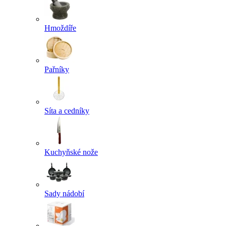
Hmoždíře
Pařníky
Síta a cedníky
Kuchyňské nože
Sady nádobí