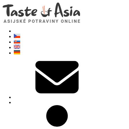
TasteOfAsia.cz
Neváhejte se zeptat. Jsem tady pro vás!