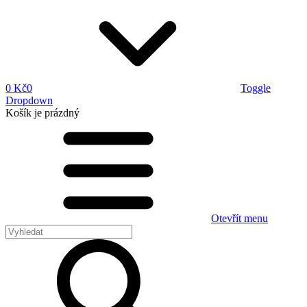
0 Kč
0
Toggle
Dropdown
Košík
je prázdný
Otevřít menu