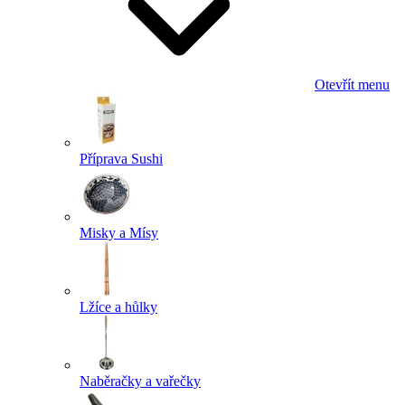
Otevřít menu
Příprava Sushi
Misky a Mísy
Lžíce a hůlky
Naběračky a vařečky