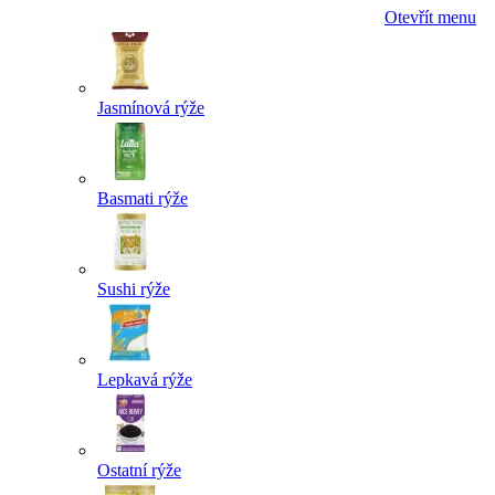
Otevřít menu
Jasmínová rýže
Basmati rýže
Sushi rýže
Lepkavá rýže
Ostatní rýže