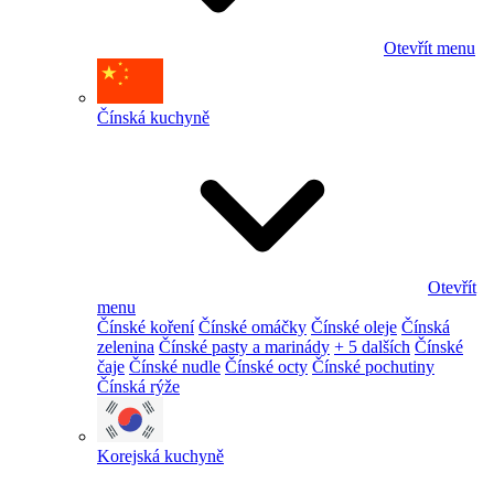
Otevřít menu
Čínská kuchyně
Otevřít
menu
Čínské koření
Čínské omáčky
Čínské oleje
Čínská
zelenina
Čínské pasty a marinády
+ 5 dalších
Čínské
čaje
Čínské nudle
Čínské octy
Čínské pochutiny
Čínská rýže
Korejská kuchyně