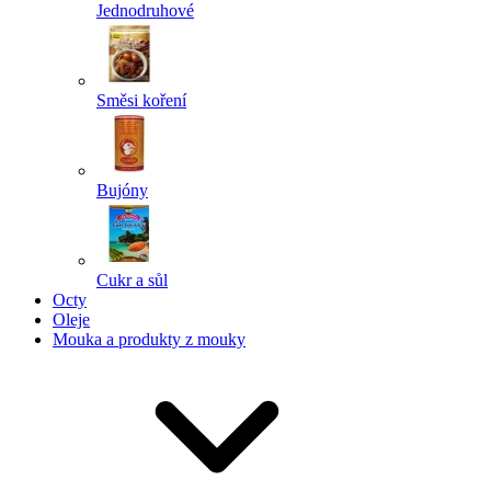
Jednodruhové
Směsi koření
Bujóny
Cukr a sůl
Octy
Oleje
Mouka a produkty z mouky