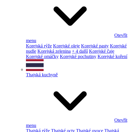
Otevřít
menu
Korejská rýže
Korejské oleje
Korejské pasty
Korejské
nudle
Korejská zelenina
+ 4 další
Korejské čaje
Korejské omáčky
Korejské pochutiny
Korejské koření
Thajská kuchyně
Otevřít
menu
Thajská rýže
Thajské octy
Thajské ovoce
Thajská