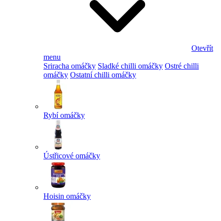
Otevřít
menu
Sriracha omáčky
Sladké chilli omáčky
Ostré chilli
omáčky
Ostatní chilli omáčky
Rybí omáčky
Ústřicové omáčky
Hoisin omáčky