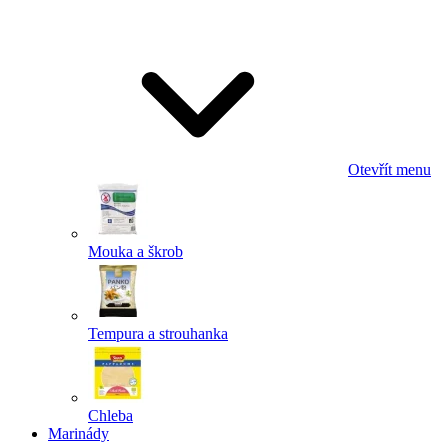
Odeslat
Powered by chaterimo
Otevřít menu
Mouka a škrob
Tempura a strouhanka
Chleba
Marinády