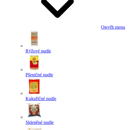
Otevřít menu
Rýžové nudle
Pšeničné nudle
Kukuřičné nudle
Skleněné nudle