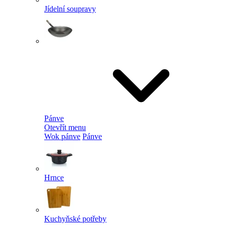
Jídelní soupravy
Pánve
Otevřít menu
Wok pánve
Pánve
Hrnce
Kuchyňské potřeby