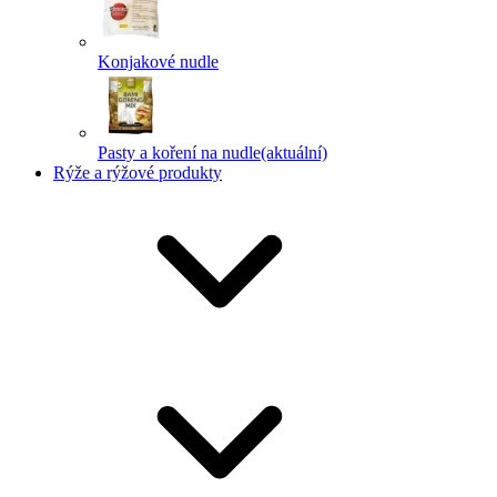
Konjakové nudle
Pasty a koření na nudle
(aktuální)
Rýže a rýžové produkty