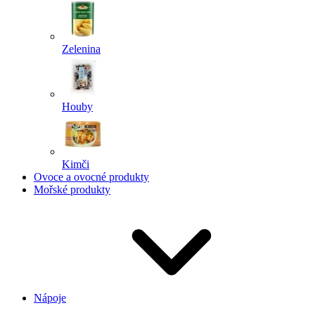
Zelenina
Houby
Kimči
Ovoce a ovocné produkty
Mořské produkty
Nápoje