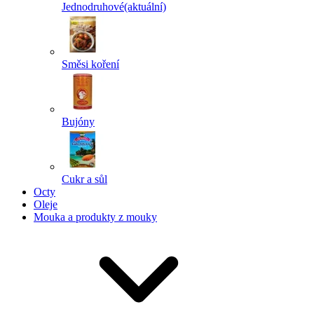
Jednodruhové
(aktuální)
Směsi koření
Bujóny
Cukr a sůl
Octy
Oleje
Mouka a produkty z mouky