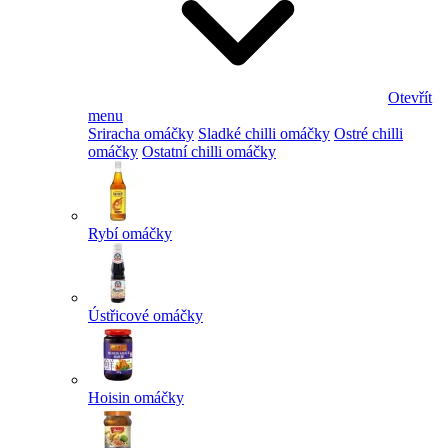
Otevřít
menu
Sriracha omáčky
Sladké chilli omáčky
Ostré chilli
omáčky
Ostatní chilli omáčky
Rybí omáčky
Ústřicové omáčky
Hoisin omáčky