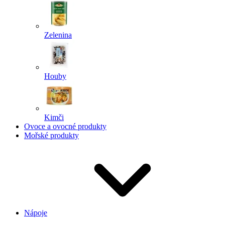
Zelenina
Houby
Kimči
Ovoce a ovocné produkty
Mořské produkty
Nápoje