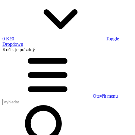
0 Kč
0
Toggle
Dropdown
Košík
je prázdný
Otevřít menu