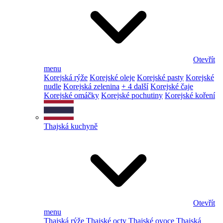
Otevřít
menu
Korejská rýže
Korejské oleje
Korejské pasty
Korejské
nudle
Korejská zelenina
+ 4 další
Korejské čaje
Korejské omáčky
Korejské pochutiny
Korejské koření
Thajská kuchyně
Otevřít
menu
Thajská rýže
Thajské octy
Thajské ovoce
Thajská