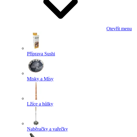
Otevřít menu
Příprava Sushi
Misky a Mísy
Lžíce a hůlky
Naběračky a vařečky