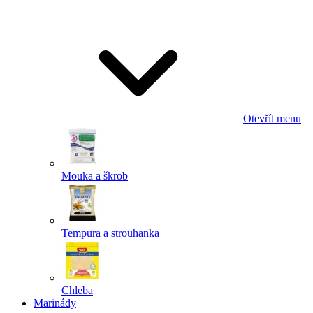
Odeslat
Powered by chaterimo
Otevřít menu
Mouka a škrob
Tempura a strouhanka
Chleba
Marinády