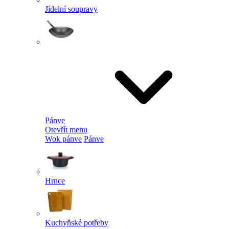
Jídelní soupravy
Pánve
Otevřít menu
Wok pánve
Pánve
Hrnce
Kuchyňské potřeby