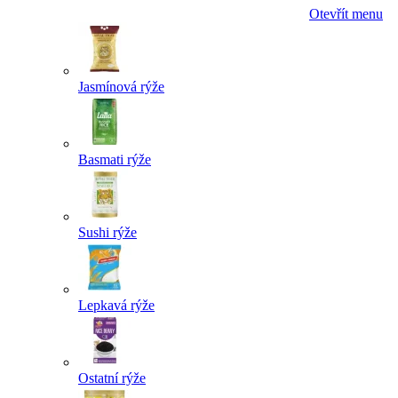
Otevřít menu
Jasmínová rýže
Basmati rýže
Sushi rýže
Lepkavá rýže
Ostatní rýže