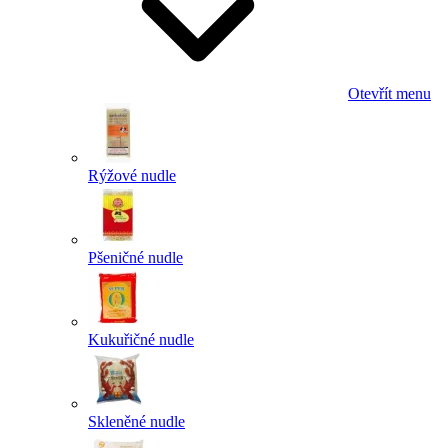
Otevřít menu
Rýžové nudle
Pšeničné nudle
Kukuřičné nudle
Skleněné nudle