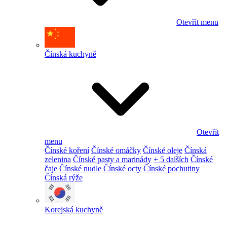
Otevřít menu
Čínská kuchyně
Otevřít
menu
Čínské koření
Čínské omáčky
Čínské oleje
Čínská
zelenina
Čínské pasty a marinády
+ 5 dalších
Čínské
čaje
Čínské nudle
Čínské octy
Čínské pochutiny
Čínská rýže
Korejská kuchyně