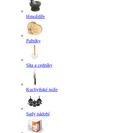
Hmoždíře
Pařníky
Síta a cedníky
Kuchyňské nože
Sady nádobí