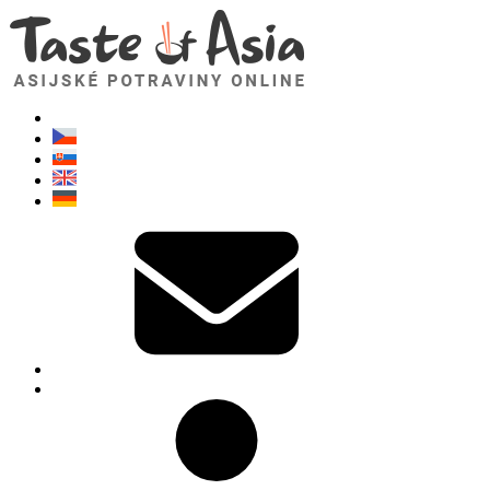
TasteOfAsia.cz
Neváhejte se zeptat. Jsem tady pro vás!