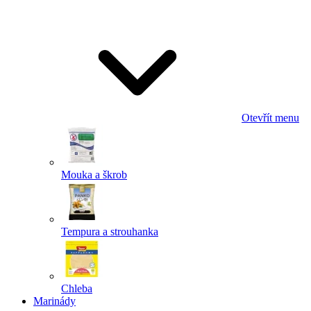
Odeslat
Powered by chaterimo
Otevřít menu
Mouka a škrob
Tempura a strouhanka
Chleba
Marinády