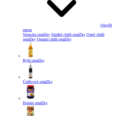
Otevřít
menu
Sriracha omáčky
Sladké chilli omáčky
Ostré chilli
omáčky
Ostatní chilli omáčky
Rybí omáčky
Ústřicové omáčky
Hoisin omáčky