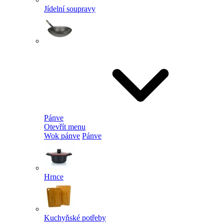
Jídelní soupravy
Pánve
Otevřít menu
Wok pánve
Pánve
Hrnce
Kuchyňské potřeby