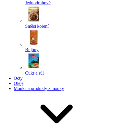
Jednodruhové
Směsi koření
Bujóny
Cukr a sůl
Octy
Oleje
Mouka a produkty z mouky