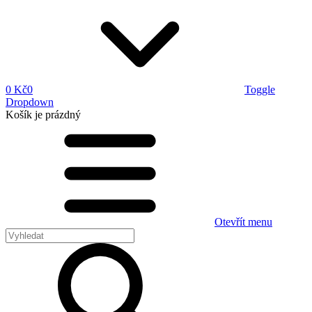
0 Kč
0
Toggle
Dropdown
Košík
je prázdný
Otevřít menu