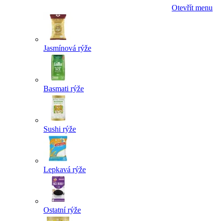
Otevřít menu
Jasmínová rýže
Basmati rýže
Sushi rýže
Lepkavá rýže
Ostatní rýže