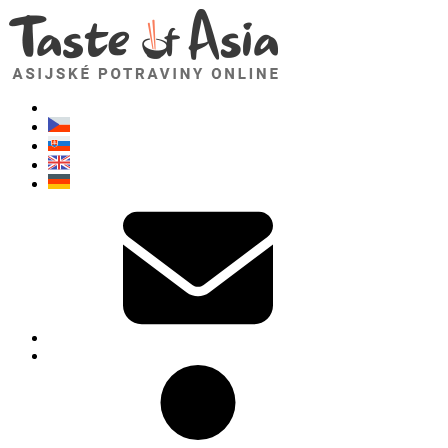
TasteOfAsia.cz
Neváhejte se zeptat. Jsem tady pro vás!