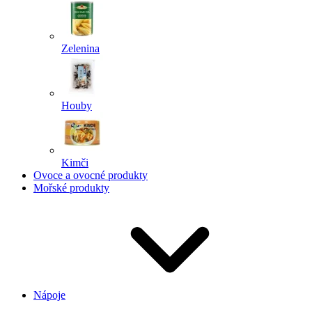
Zelenina
Houby
Kimči
Ovoce a ovocné produkty
Mořské produkty
Nápoje