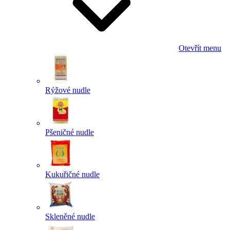
Otevřít menu
Rýžové nudle
Pšeničné nudle
Kukuřičné nudle
Skleněné nudle