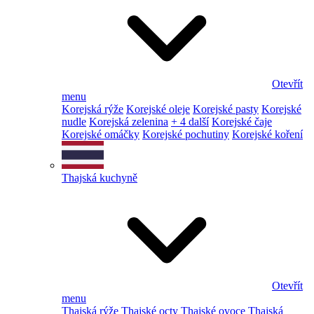
Otevřít
menu
Korejská rýže
Korejské oleje
Korejské pasty
Korejské
nudle
Korejská zelenina
+ 4 další
Korejské čaje
Korejské omáčky
Korejské pochutiny
Korejské koření
Thajská kuchyně
Otevřít
menu
Thajská rýže
Thajské octy
Thajské ovoce
Thajská