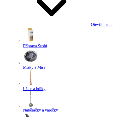
Otevřít menu
Příprava Sushi
Misky a Mísy
Lžíce a hůlky
Naběračky a vařečky