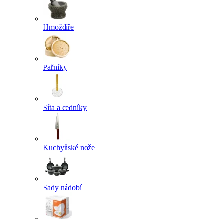
Hmoždíře
Pařníky
Síta a cedníky
Kuchyňské nože
Sady nádobí