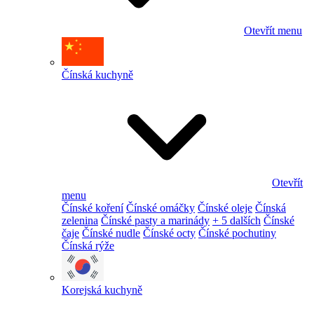
Otevřít menu
Čínská kuchyně
Otevřít
menu
Čínské koření
Čínské omáčky
Čínské oleje
Čínská
zelenina
Čínské pasty a marinády
+ 5 dalších
Čínské
čaje
Čínské nudle
Čínské octy
Čínské pochutiny
Čínská rýže
Korejská kuchyně