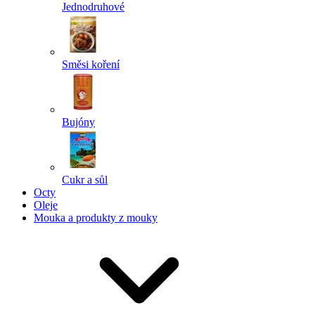
Jednodruhové
Směsi koření
Bujóny
Cukr a sůl
Octy
Oleje
Mouka a produkty z mouky