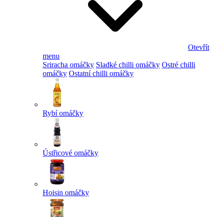
Otevřít
menu
Sriracha omáčky
Sladké chilli omáčky
Ostré chilli
omáčky
Ostatní chilli omáčky
Rybí omáčky
Ústřicové omáčky
Hoisin omáčky