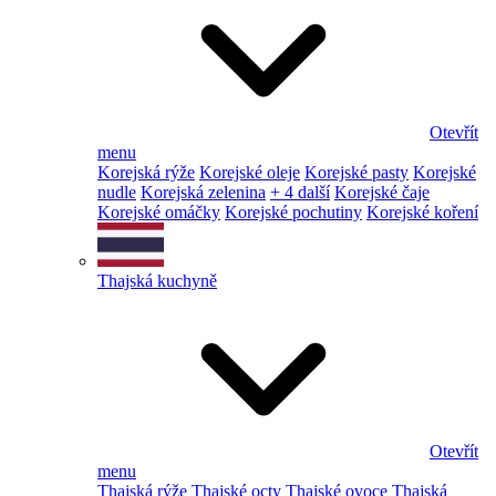
Otevřít
menu
Korejská rýže
Korejské oleje
Korejské pasty
Korejské
nudle
Korejská zelenina
+ 4 další
Korejské čaje
Korejské omáčky
Korejské pochutiny
Korejské koření
Thajská kuchyně
Otevřít
menu
Thajská rýže
Thajské octy
Thajské ovoce
Thajská