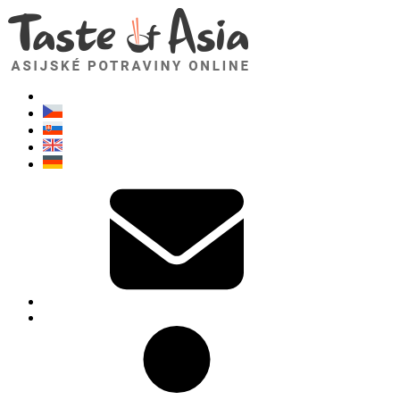
TasteOfAsia.cz
Neváhejte se zeptat. Jsem tady pro vás!