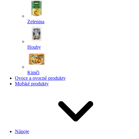
Zelenina
Houby
Kimči
Ovoce a ovocné produkty
Mořské produkty
Nápoje