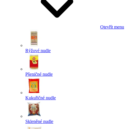
Otevřít menu
Rýžové nudle
Pšeničné nudle
Kukuřičné nudle
Skleněné nudle