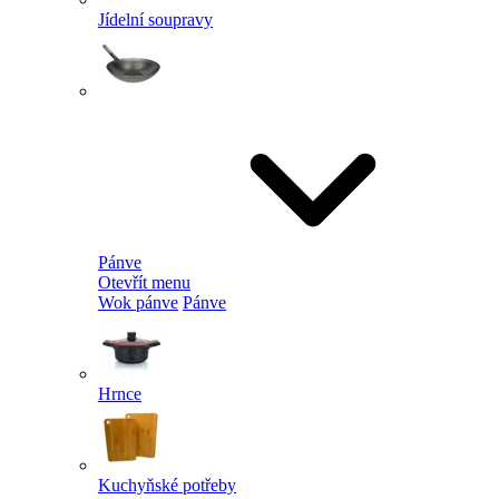
Jídelní soupravy
Pánve
Otevřít menu
Wok pánve
Pánve
Hrnce
Kuchyňské potřeby