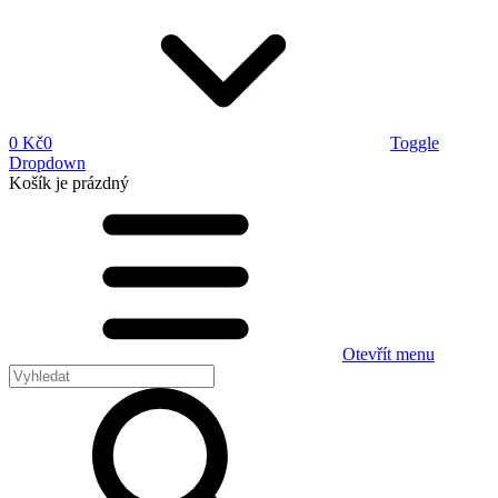
0 Kč
0
Toggle
Dropdown
Košík
je prázdný
Otevřít menu