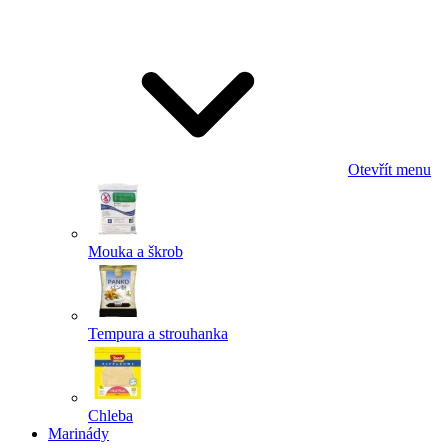
Odeslat
Powered by chaterimo
Otevřít menu
Mouka a škrob
Tempura a strouhanka
Chleba
Marinády