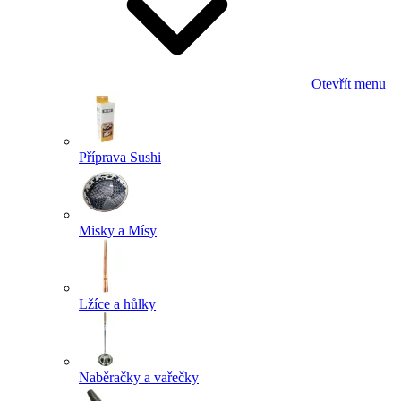
Otevřít menu
Příprava Sushi
Misky a Mísy
Lžíce a hůlky
Naběračky a vařečky