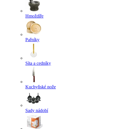
Hmoždíře
Pařníky
Síta a cedníky
Kuchyňské nože
Sady nádobí