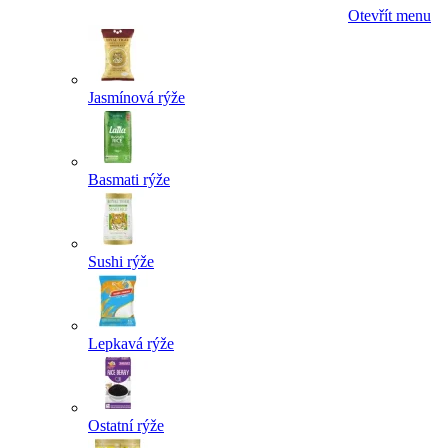
Otevřít menu
Jasmínová rýže
Basmati rýže
Sushi rýže
Lepkavá rýže
Ostatní rýže