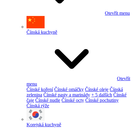
Otevřít menu
Čínská kuchyně
Otevřít
menu
Čínské koření
Čínské omáčky
Čínské oleje
Čínská
zelenina
Čínské pasty a marinády
+ 5 dalších
Čínské
čaje
Čínské nudle
Čínské octy
Čínské pochutiny
Čínská rýže
Korejská kuchyně