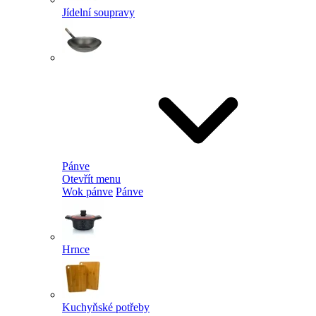
Jídelní soupravy
Pánve
Otevřít menu
Wok pánve
Pánve
Hrnce
Kuchyňské potřeby