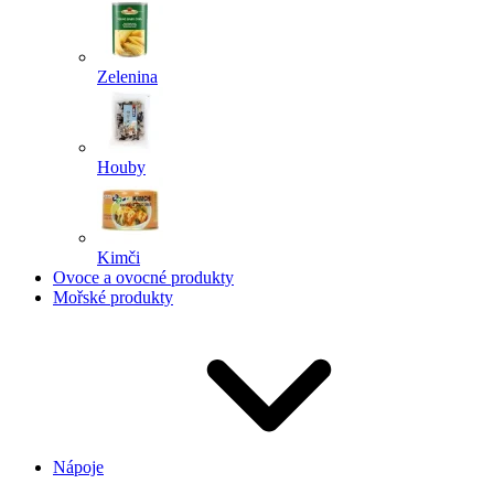
Zelenina
Houby
Kimči
Ovoce a ovocné produkty
Mořské produkty
Nápoje