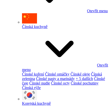
Otevřít menu
Čínská kuchyně
Otevřít
menu
Čínské koření
Čínské omáčky
Čínské oleje
Čínská
zelenina
Čínské pasty a marinády
+ 5 dalších
Čínské
čaje
Čínské nudle
Čínské octy
Čínské pochutiny
Čínská rýže
Korejská kuchyně