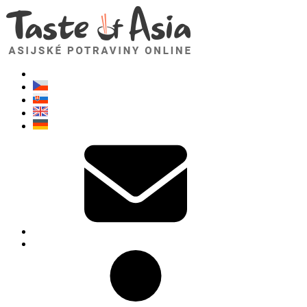
TasteOfAsia.cz
Neváhejte se zeptat. Jsem tady pro vás!