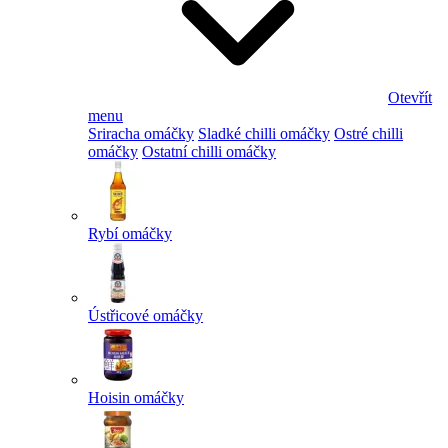
Otevřít
menu
Sriracha omáčky
Sladké chilli omáčky
Ostré chilli
omáčky
Ostatní chilli omáčky
Rybí omáčky
Ústřicové omáčky
Hoisin omáčky