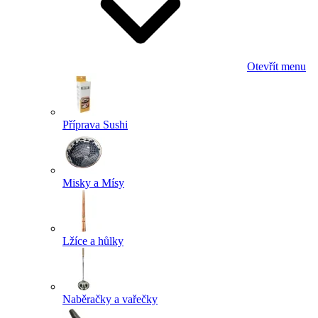
Otevřít menu
Příprava Sushi
Misky a Mísy
Lžíce a hůlky
Naběračky a vařečky