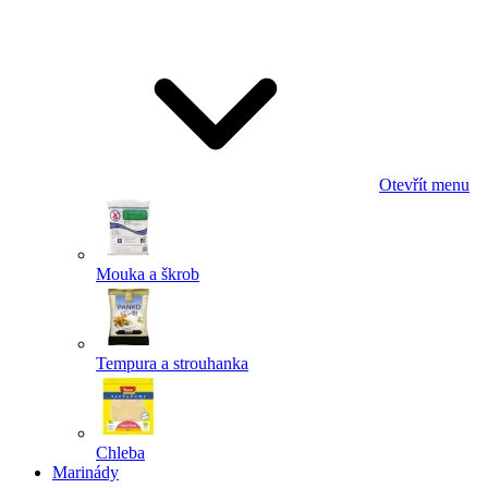
Odeslat
Powered by chaterimo
Otevřít menu
Mouka a škrob
Tempura a strouhanka
Chleba
Marinády