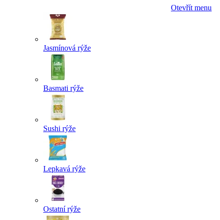
Otevřít menu
Jasmínová rýže
Basmati rýže
Sushi rýže
Lepkavá rýže
Ostatní rýže