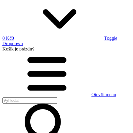
0 Kč
0
Toggle
Dropdown
Košík
je prázdný
Otevřít menu