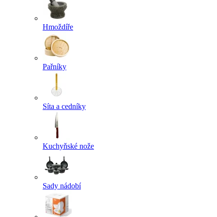
Hmoždíře
Pařníky
Síta a cedníky
Kuchyňské nože
Sady nádobí