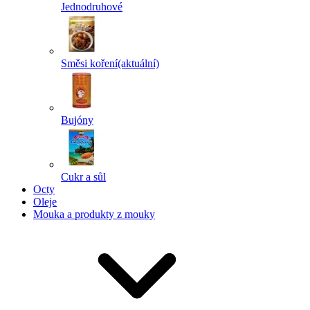
Jednodruhové
Směsi koření
(aktuální)
Bujóny
Cukr a sůl
Octy
Oleje
Mouka a produkty z mouky