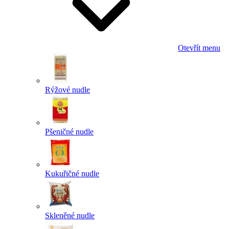
Otevřít menu
Rýžové nudle
Pšeničné nudle
Kukuřičné nudle
Skleněné nudle