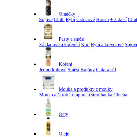
Omáčky
Sojové
Chilli
Rybí
Ústřicové
Hoisin
+ 3 další
Chu
Pasty a směsi
Základové a kořenící
Kari
Rybí a krevetové
Sojov
Koření
Jednodruhové
Směsi
Bujóny
Cukr a sůl
Mouka a produkty z mouky
Mouka a škrob
Tempura a strouhanka
Chleba
Octy
Oleje