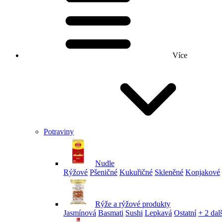
Více
Potraviny
Nudle
Rýžové
Pšeničné
Kukuřičné
Skleněné
Konjakové
Rýže a rýžové produkty
Jasmínová
Basmati
Sushi
Lepkavá
Ostatní
+ 2 dalš