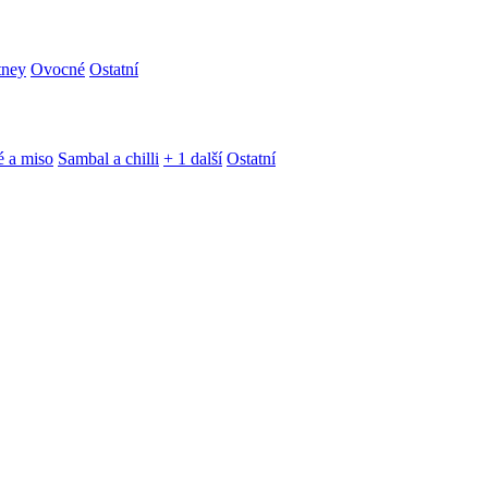
tney
Ovocné
Ostatní
é a miso
Sambal a chilli
+ 1 další
Ostatní