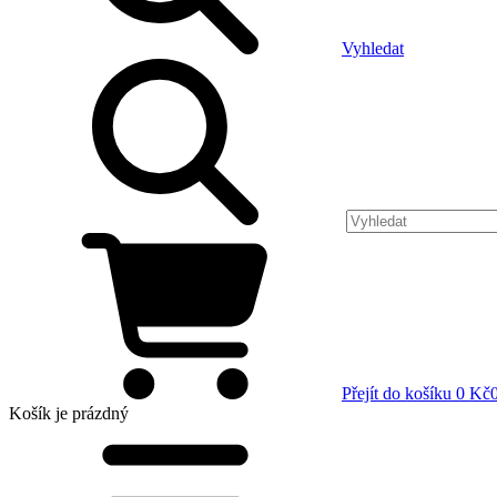
Vyhledat
Přejít do košíku
0 Kč
Košík
je prázdný