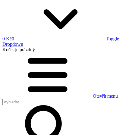
0 Kč
0
Toggle
Dropdown
Košík
je prázdný
Otevřít menu