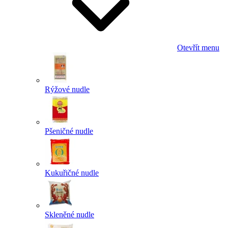
Otevřít menu
Rýžové nudle
Pšeničné nudle
Kukuřičné nudle
Skleněné nudle