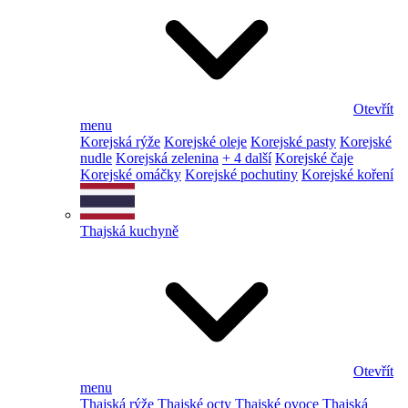
Otevřít
menu
Korejská rýže
Korejské oleje
Korejské pasty
Korejské
nudle
Korejská zelenina
+ 4 další
Korejské čaje
Korejské omáčky
Korejské pochutiny
Korejské koření
Thajská kuchyně
Otevřít
menu
Thajská rýže
Thajské octy
Thajské ovoce
Thajská