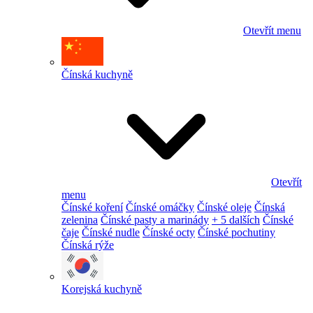
Otevřít menu
Čínská kuchyně
Otevřít
menu
Čínské koření
Čínské omáčky
Čínské oleje
Čínská
zelenina
Čínské pasty a marinády
+ 5 dalších
Čínské
čaje
Čínské nudle
Čínské octy
Čínské pochutiny
Čínská rýže
Korejská kuchyně