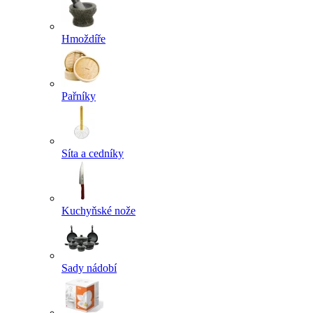
Hmoždíře
Pařníky
Síta a cedníky
Kuchyňské nože
Sady nádobí