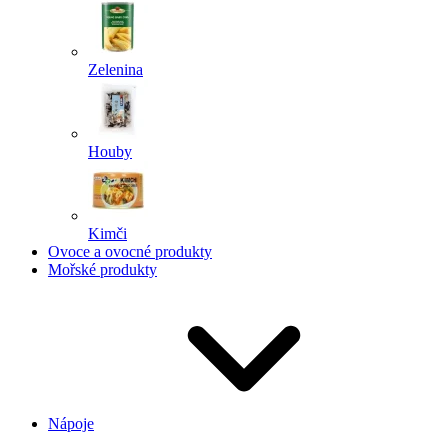
Zelenina
Houby
Kimči
Ovoce a ovocné produkty
Mořské produkty
Nápoje