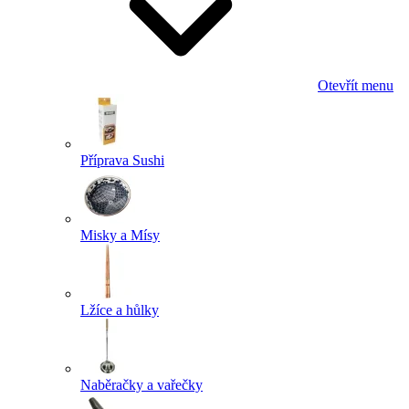
Otevřít menu
Příprava Sushi
Misky a Mísy
Lžíce a hůlky
Naběračky a vařečky