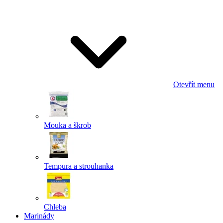
Odeslat
Powered by chaterimo
Otevřít menu
Mouka a škrob
Tempura a strouhanka
Chleba
Marinády