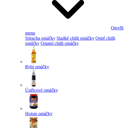
Otevřít
menu
Sriracha omáčky
Sladké chilli omáčky
Ostré chilli
omáčky
Ostatní chilli omáčky
Rybí omáčky
Ústřicové omáčky
Hoisin omáčky