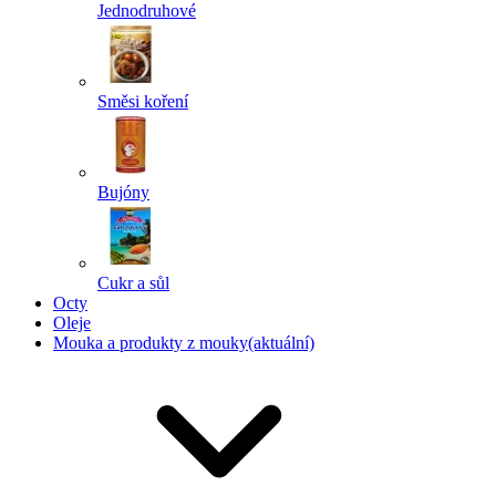
Jednodruhové
Směsi koření
Bujóny
Cukr a sůl
Octy
Oleje
Mouka a produkty z mouky
(aktuální)