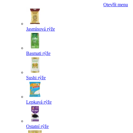
Otevřít menu
Jasmínová rýže
Basmati rýže
Sushi rýže
Lepkavá rýže
Ostatní rýže