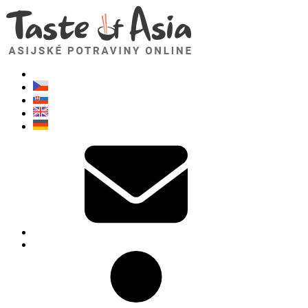
TasteOfAsia.cz
Neváhejte se zeptat. Jsem tady pro vás!