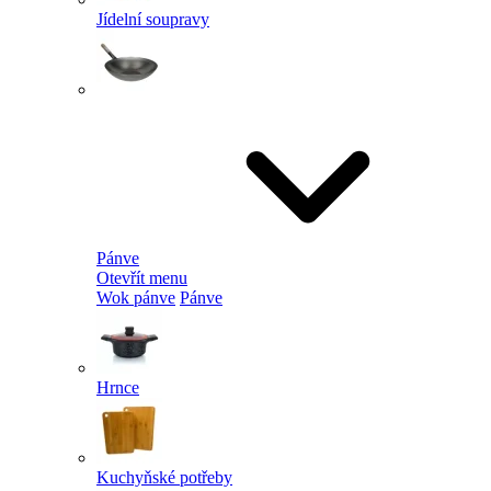
Jídelní soupravy
Pánve
Otevřít menu
Wok pánve
Pánve
Hrnce
Kuchyňské potřeby