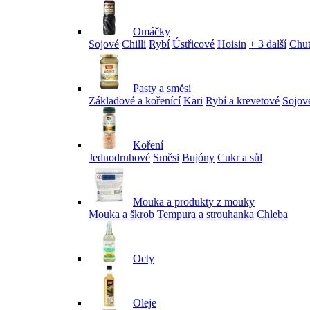
Omáčky
Sojové
Chilli
Rybí
Ústřicové
Hoisin
+ 3 další
Chu
Pasty a směsi
Základové a kořenící
Kari
Rybí a krevetové
Sojov
Koření
Jednodruhové
Směsi
Bujóny
Cukr a sůl
Mouka a produkty z mouky
Mouka a škrob
Tempura a strouhanka
Chleba
Octy
Oleje