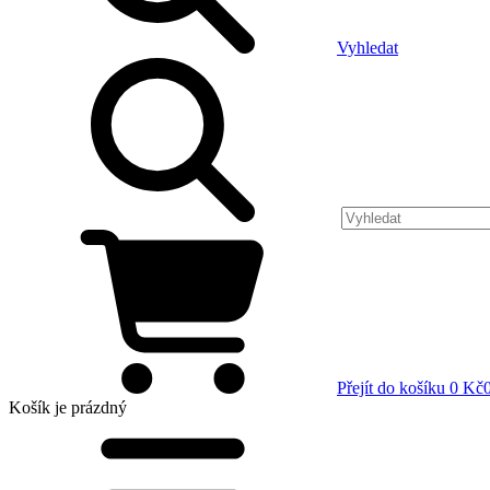
Vyhledat
Přejít do košíku
0 Kč
Košík
je prázdný