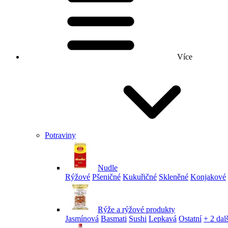
Více
Potraviny
Nudle
Rýžové
Pšeničné
Kukuřičné
Skleněné
Konjakové
Rýže a rýžové produkty
Jasmínová
Basmati
Sushi
Lepkavá
Ostatní
+ 2 dalš