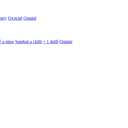
tney
Ovocné
Ostatní
é a miso
Sambal a chilli
+ 1 další
Ostatní