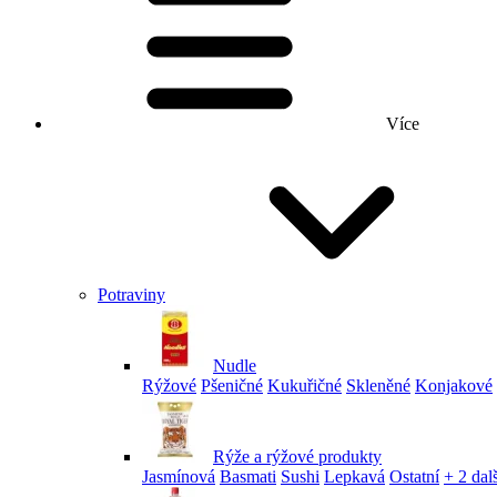
Více
Potraviny
Nudle
Rýžové
Pšeničné
Kukuřičné
Skleněné
Konjakové
Rýže a rýžové produkty
Jasmínová
Basmati
Sushi
Lepkavá
Ostatní
+ 2 dalš