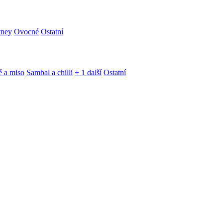
tney
Ovocné
Ostatní
é a miso
Sambal a chilli
+ 1 další
Ostatní