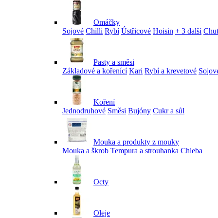
Omáčky
Sojové
Chilli
Rybí
Ústřicové
Hoisin
+ 3 další
Chu
Pasty a směsi
Základové a kořenící
Kari
Rybí a krevetové
Sojov
Koření
Jednodruhové
Směsi
Bujóny
Cukr a sůl
Mouka a produkty z mouky
Mouka a škrob
Tempura a strouhanka
Chleba
Octy
Oleje