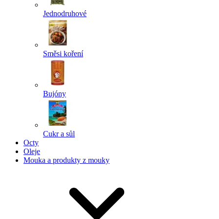
Jednodruhové
Směsi koření
Bujóny
Cukr a sůl
Octy
Oleje
Mouka a produkty z mouky