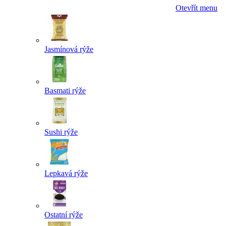
Otevřít menu
Jasmínová rýže
Basmati rýže
Sushi rýže
Lepkavá rýže
Ostatní rýže