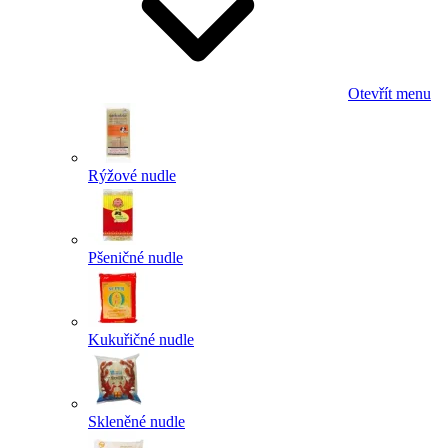
Otevřít menu
Rýžové nudle
Pšeničné nudle
Kukuřičné nudle
Skleněné nudle