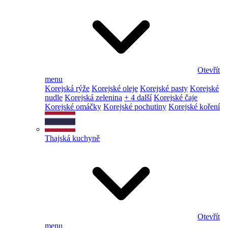
Otevřít
menu
Korejská rýže
Korejské oleje
Korejské pasty
Korejské
nudle
Korejská zelenina
+ 4 další
Korejské čaje
Korejské omáčky
Korejské pochutiny
Korejské koření
Thajská kuchyně
Otevřít
menu