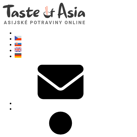
TasteOfAsia.cz
Neváhejte se zeptat. Jsem tady pro vás!