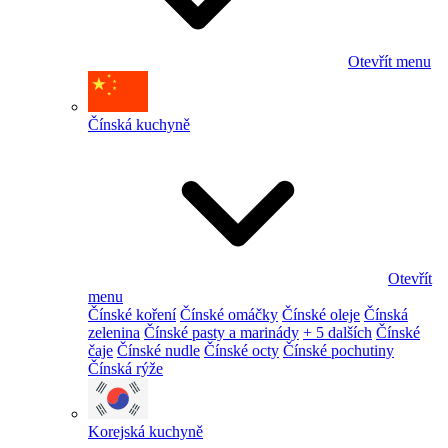
Otevřít menu
Čínská kuchyně
Otevřít
menu
Čínské koření
Čínské omáčky
Čínské oleje
Čínská
zelenina
Čínské pasty a marinády
+ 5 dalších
Čínské
čaje
Čínské nudle
Čínské octy
Čínské pochutiny
Čínská rýže
Korejská kuchyně