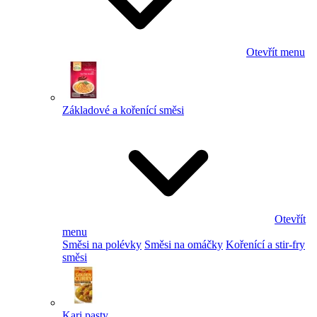
Otevřít menu
Základové a kořenící směsi
Otevřít
menu
Směsi na polévky
Směsi na omáčky
Kořenící a stir-fry
směsi
Kari pasty