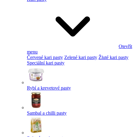
Otevřít
menu
Červené kari pasty
Zelené kari pasty
Žluté kari pasty
Speciální kari pasty
Rybí a krevetové pasty
Sambal a chilli pasty