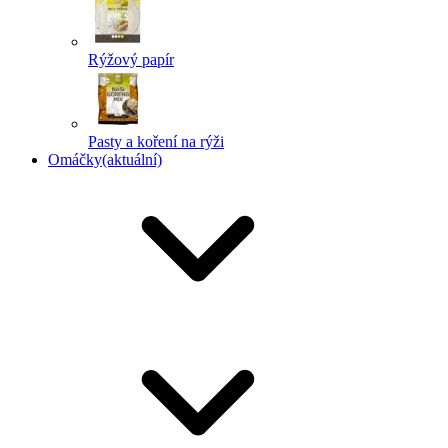
Rýžový papír
Pasty a koření na rýži
Omáčky
(aktuální)