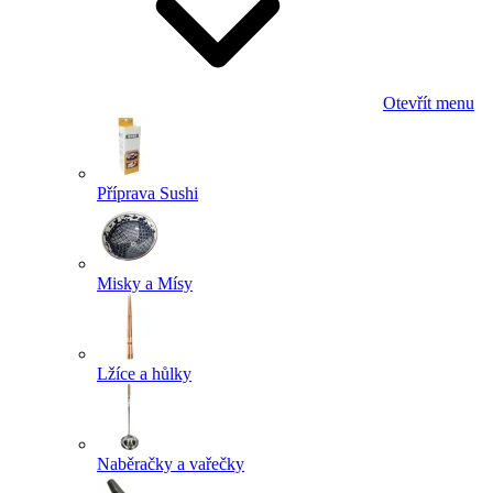
Otevřít menu
Příprava Sushi
Misky a Mísy
Lžíce a hůlky
Naběračky a vařečky