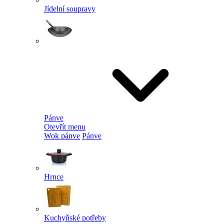
Jídelní soupravy
Pánve
Otevřít menu
Wok pánve
Pánve
Hrnce
Kuchyňské potřeby