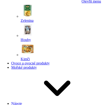
Otevřít menu
Zelenina
Houby
Kimči
Ovoce a ovocné produkty
Mořské produkty
Nápoje