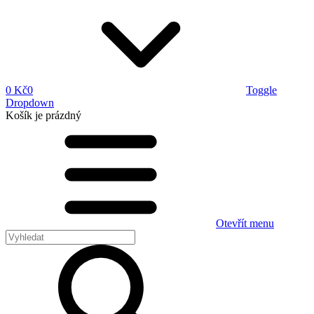
0 Kč
0
Toggle
Dropdown
Košík
je prázdný
Otevřít menu