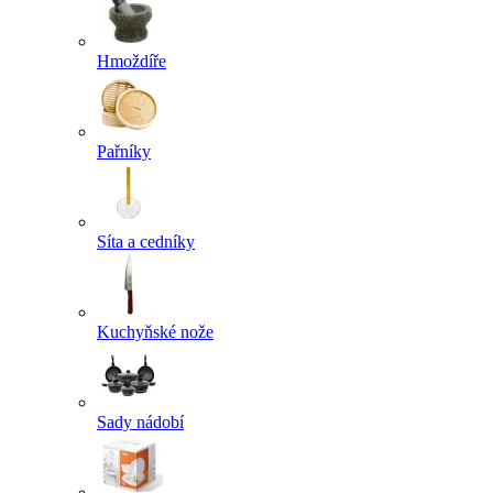
Hmoždíře
Pařníky
Síta a cedníky
Kuchyňské nože
Sady nádobí