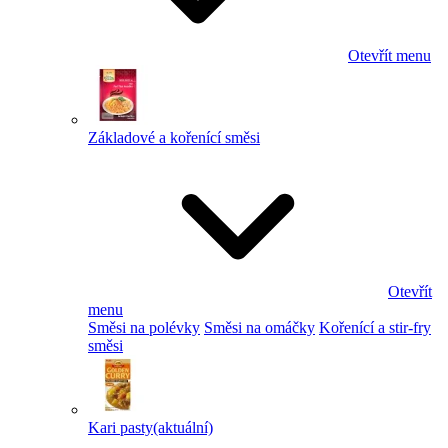
Otevřít menu
Základové a kořenící směsi
Otevřít
menu
Směsi na polévky
Směsi na omáčky
Kořenící a stir-fry
směsi
Kari pasty
(aktuální)