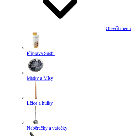
Otevřít menu
Příprava Sushi
Misky a Mísy
Lžíce a hůlky
Naběračky a vařečky