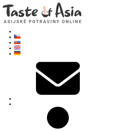
TasteOfAsia.cz
Neváhejte se zeptat. Jsem tady pro vás!