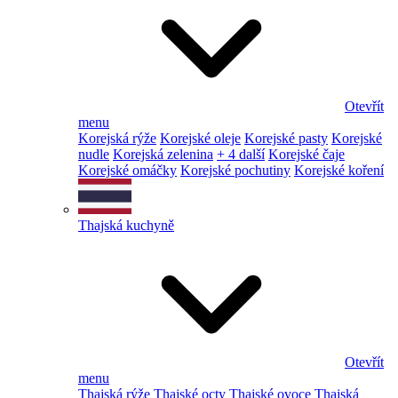
Otevřít
menu
Korejská rýže
Korejské oleje
Korejské pasty
Korejské
nudle
Korejská zelenina
+ 4 další
Korejské čaje
Korejské omáčky
Korejské pochutiny
Korejské koření
Thajská kuchyně
Otevřít
menu
Thajská rýže
Thajské octy
Thajské ovoce
Thajská