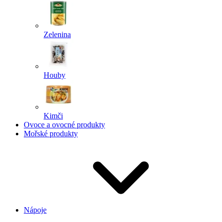
Zelenina
Houby
Kimči
Ovoce a ovocné produkty
Mořské produkty
Nápoje