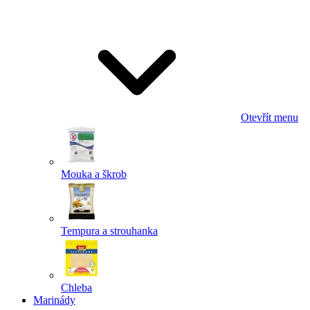
Odeslat
Powered by chaterimo
Otevřít menu
Mouka a škrob
Tempura a strouhanka
Chleba
Marinády