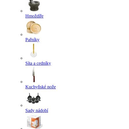
Hmoždíře
Pařníky
Síta a cedníky
Kuchyňské nože
Sady nádobí