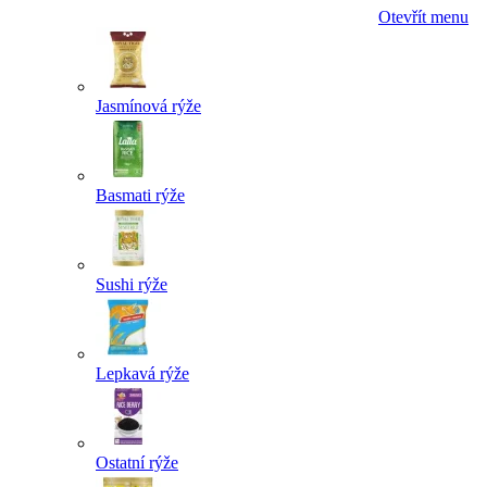
Otevřít menu
Jasmínová rýže
Basmati rýže
Sushi rýže
Lepkavá rýže
Ostatní rýže