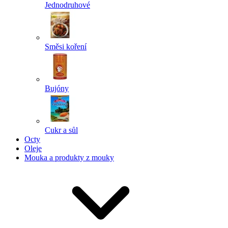
Jednodruhové
Směsi koření
Bujóny
Cukr a sůl
Octy
Oleje
Mouka a produkty z mouky