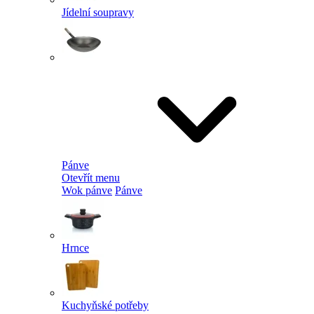
Jídelní soupravy
Pánve
Otevřít menu
Wok pánve
Pánve
Hrnce
Kuchyňské potřeby