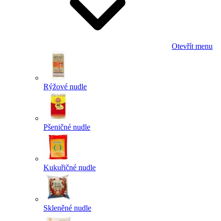
Otevřít menu
Rýžové nudle
Pšeničné nudle
Kukuřičné nudle
Skleněné nudle