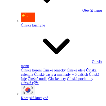
Otevřít menu
Čínská kuchyně
Otevřít
menu
Čínské koření
Čínské omáčky
Čínské oleje
Čínská
zelenina
Čínské pasty a marinády
+ 5 dalších
Čínské
čaje
Čínské nudle
Čínské octy
Čínské pochutiny
Čínská rýže
Korejská kuchyně