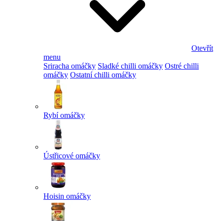
Otevřít
menu
Sriracha omáčky
Sladké chilli omáčky
Ostré chilli
omáčky
Ostatní chilli omáčky
Rybí omáčky
Ústřicové omáčky
Hoisin omáčky