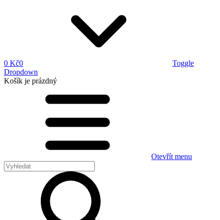
0 Kč
0
Toggle
Dropdown
Košík
je prázdný
Otevřít menu