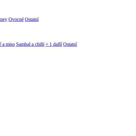
tney
Ovocné
Ostatní
é a miso
Sambal a chilli
+ 1 další
Ostatní