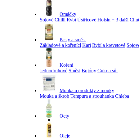
Omáčky
Sojové
Chilli
Rybí
Ústřicové
Hoisin
+ 3 další
Chu
Pasty a směsi
Základové a kořenící
Kari
Rybí a krevetové
Sojov
Koření
Jednodruhové
Směsi
Bujóny
Cukr a sůl
Mouka a produkty z mouky
Mouka a škrob
Tempura a strouhanka
Chleba
Octy
Oleje