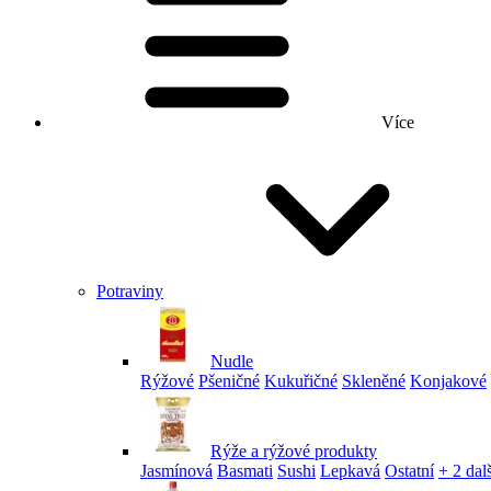
Více
Potraviny
Nudle
Rýžové
Pšeničné
Kukuřičné
Skleněné
Konjakové
Rýže a rýžové produkty
Jasmínová
Basmati
Sushi
Lepkavá
Ostatní
+ 2 dalš