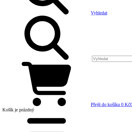
Vyhledat
Přejít do košíku
0 Kč
Košík
je prázdný