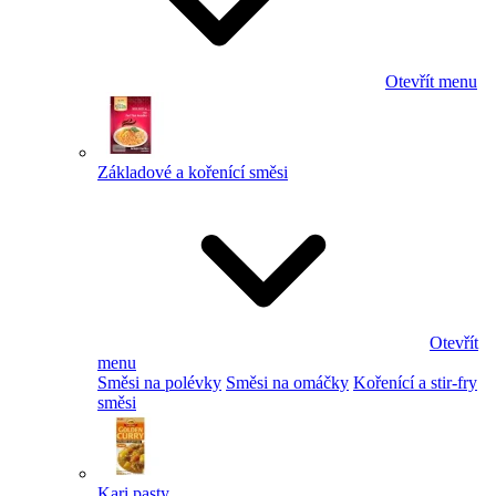
Otevřít menu
Základové a kořenící směsi
Otevřít
menu
Směsi na polévky
Směsi na omáčky
Kořenící a stir-fry
směsi
Kari pasty