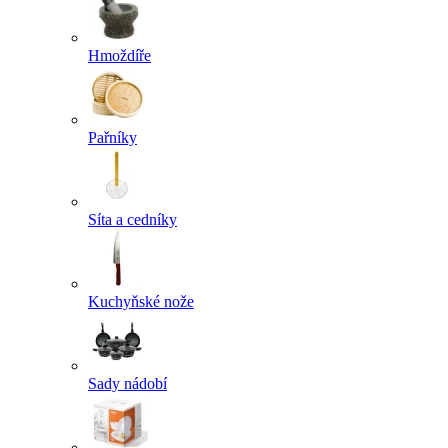
Hmoždíře
Pařníky
Síta a cedníky
Kuchyňské nože
Sady nádobí