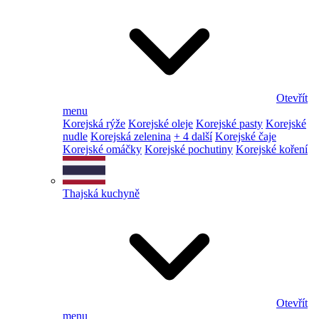
Otevřít
menu
Korejská rýže
Korejské oleje
Korejské pasty
Korejské
nudle
Korejská zelenina
+ 4 další
Korejské čaje
Korejské omáčky
Korejské pochutiny
Korejské koření
Thajská kuchyně
Otevřít
menu