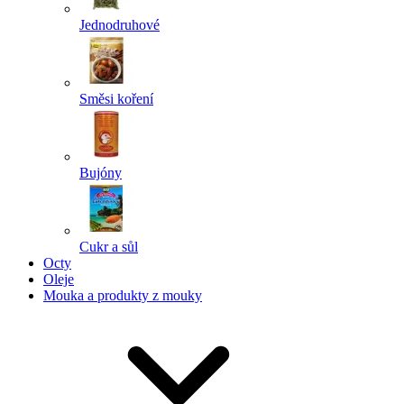
Jednodruhové
Směsi koření
Bujóny
Cukr a sůl
Octy
Oleje
Mouka a produkty z mouky