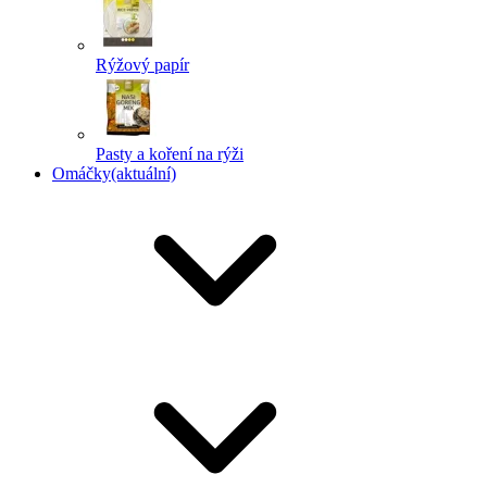
Rýžový papír
Pasty a koření na rýži
Omáčky
(aktuální)