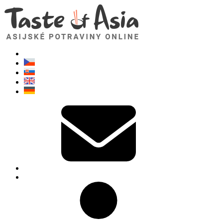
TasteOfAsia.cz
Neváhejte se zeptat. Jsem tady pro vás!