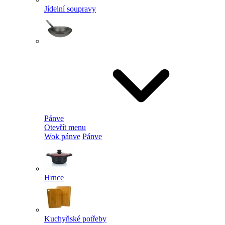
Jídelní soupravy
Pánve
Otevřít menu
Wok pánve
Pánve
Hrnce
Kuchyňské potřeby