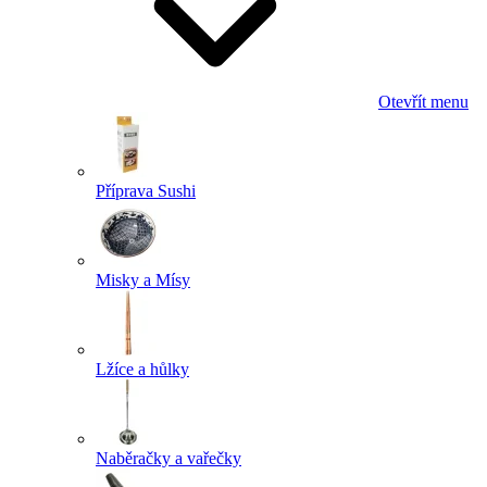
Otevřít menu
Příprava Sushi
Misky a Mísy
Lžíce a hůlky
Naběračky a vařečky