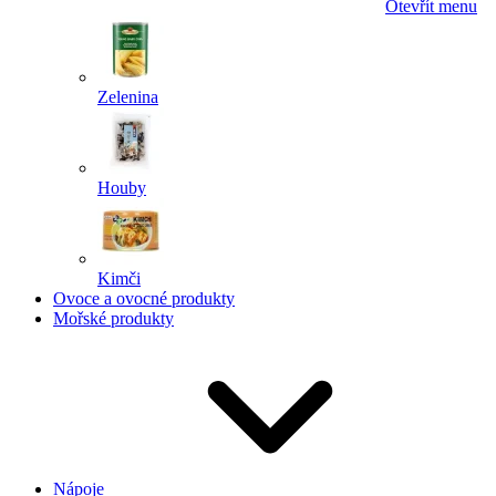
Otevřít menu
Zelenina
Houby
Kimči
Ovoce a ovocné produkty
Mořské produkty
Nápoje