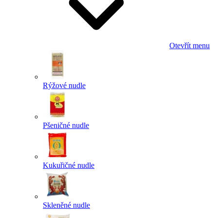
Otevřít menu
Rýžové nudle
Pšeničné nudle
Kukuřičné nudle
Skleněné nudle