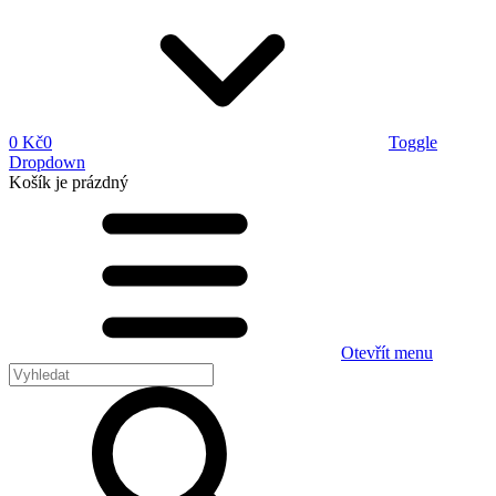
0 Kč
0
Toggle
Dropdown
Košík
je prázdný
Otevřít menu