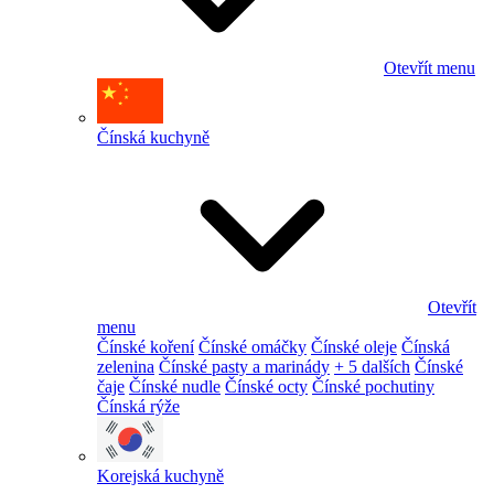
Otevřít menu
Čínská kuchyně
Otevřít
menu
Čínské koření
Čínské omáčky
Čínské oleje
Čínská
zelenina
Čínské pasty a marinády
+ 5 dalších
Čínské
čaje
Čínské nudle
Čínské octy
Čínské pochutiny
Čínská rýže
Korejská kuchyně