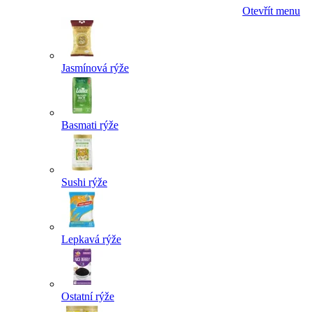
Otevřít menu
Jasmínová rýže
Basmati rýže
Sushi rýže
Lepkavá rýže
Ostatní rýže