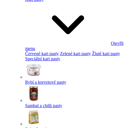
Otevřít
menu
Červené kari pasty
Zelené kari pasty
Žluté kari pasty
Speciální kari pasty
Rybí a krevetové pasty
Sambal a chilli pasty