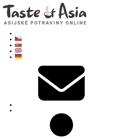
TasteOfAsia.cz
Neváhejte se zeptat. Jsem tady pro vás!