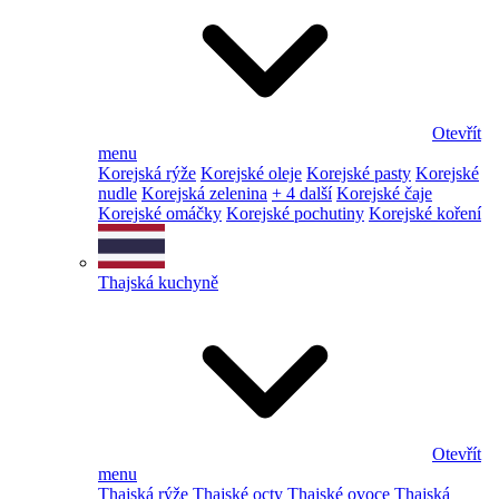
Otevřít
menu
Korejská rýže
Korejské oleje
Korejské pasty
Korejské
nudle
Korejská zelenina
+ 4 další
Korejské čaje
Korejské omáčky
Korejské pochutiny
Korejské koření
Thajská kuchyně
Otevřít
menu
Thajská rýže
Thajské octy
Thajské ovoce
Thajská