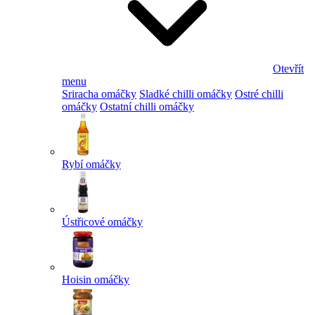
Otevřít
menu
Sriracha omáčky
Sladké chilli omáčky
Ostré chilli
omáčky
Ostatní chilli omáčky
Rybí omáčky
Ústřicové omáčky
Hoisin omáčky