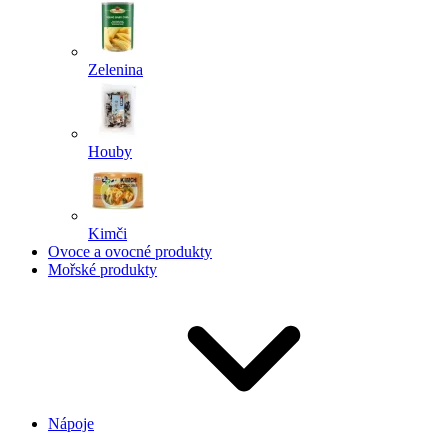
Zelenina
Houby
Kimči
Ovoce a ovocné produkty
Mořské produkty
Nápoje