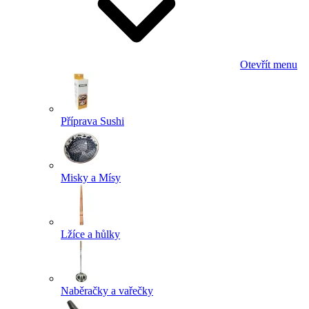
Otevřít menu
Příprava Sushi
Misky a Mísy
Lžíce a hůlky
Naběračky a vařečky