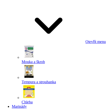
Odeslat
Powered by chaterimo
Otevřít menu
Mouka a škrob
Tempura a strouhanka
Chleba
Marinády