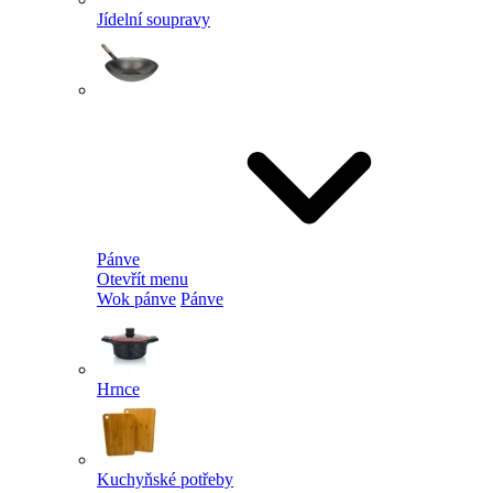
Jídelní soupravy
Pánve
Otevřít menu
Wok pánve
Pánve
Hrnce
Kuchyňské potřeby