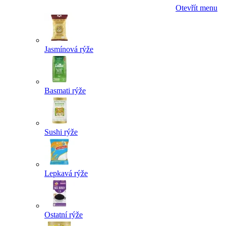
Otevřít menu
Jasmínová rýže
Basmati rýže
Sushi rýže
Lepkavá rýže
Ostatní rýže