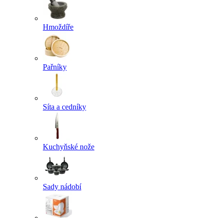
Hmoždíře
Pařníky
Síta a cedníky
Kuchyňské nože
Sady nádobí