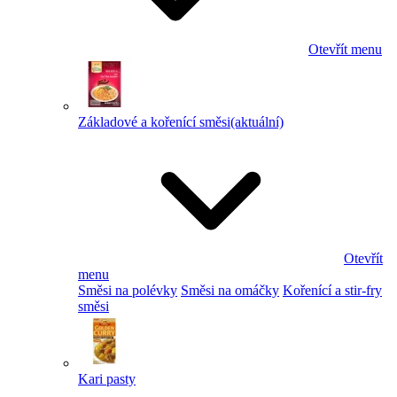
Otevřít menu
Základové a kořenící směsi
(aktuální)
Otevřít
menu
Směsi na polévky
Směsi na omáčky
Kořenící a stir-fry
směsi
Kari pasty