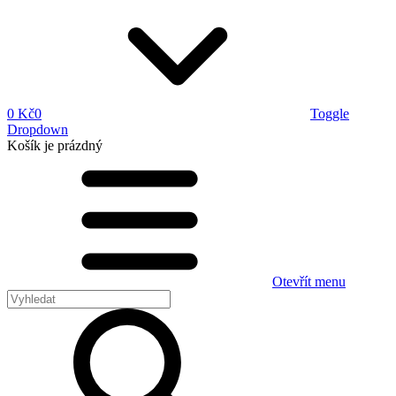
0 Kč
0
Toggle
Dropdown
Košík
je prázdný
Otevřít menu