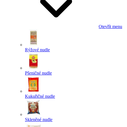
Otevřít menu
Rýžové nudle
Pšeničné nudle
Kukuřičné nudle
Skleněné nudle