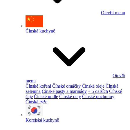
Otevřít menu
Čínská kuchyně
Otevřít
menu
Čínské koření
Čínské omáčky
Čínské oleje
Čínská
zelenina
Čínské pasty a marinády
+ 5 dalších
Čínské
čaje
Čínské nudle
Čínské octy
Čínské pochutiny
Čínská rýže
Korejská kuchyně