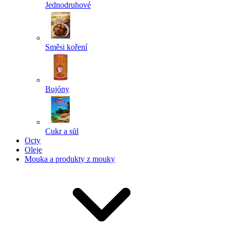
Jednodruhové
Směsi koření
Bujóny
Cukr a sůl
Octy
Oleje
Mouka a produkty z mouky