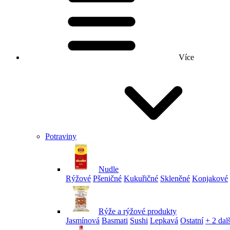
Více
Potraviny
Nudle
Rýžové
Pšeničné
Kukuřičné
Skleněné
Konjakové
Rýže a rýžové produkty
Jasmínová
Basmati
Sushi
Lepkavá
Ostatní
+ 2 dalš