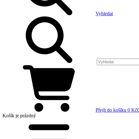
Vyhledat
Přejít do košíku
0 Kč
Košík
je prázdný