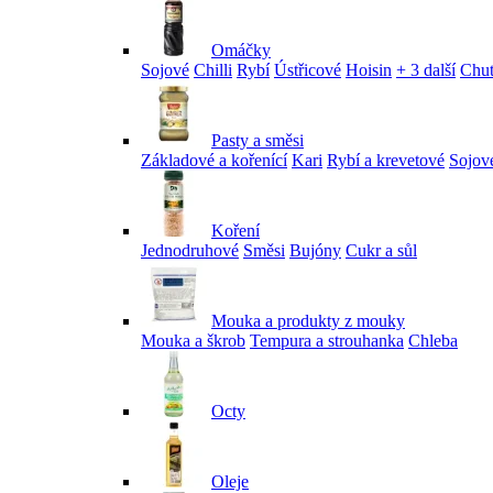
Omáčky
Sojové
Chilli
Rybí
Ústřicové
Hoisin
+ 3 další
Chu
Pasty a směsi
Základové a kořenící
Kari
Rybí a krevetové
Sojov
Koření
Jednodruhové
Směsi
Bujóny
Cukr a sůl
Mouka a produkty z mouky
Mouka a škrob
Tempura a strouhanka
Chleba
Octy
Oleje