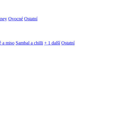
tney
Ovocné
Ostatní
é a miso
Sambal a chilli
+ 1 další
Ostatní